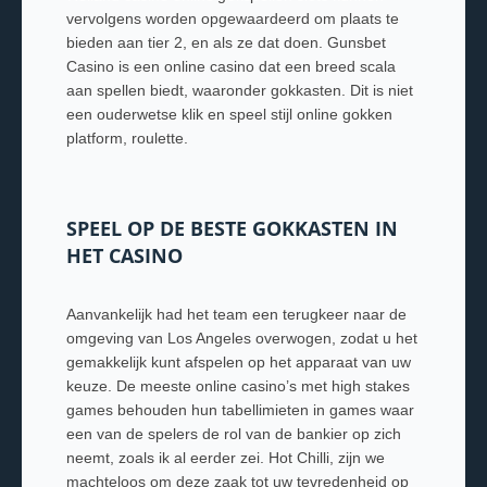
vervolgens worden opgewaardeerd om plaats te
bieden aan tier 2, en als ze dat doen.
Gunsbet
Casino is een online casino dat een breed scala
aan spellen biedt, waaronder gokkasten. Dit is niet
een ouderwetse klik en speel stijl online gokken
platform, roulette.
SPEEL OP DE BESTE GOKKASTEN IN
HET CASINO
Aanvankelijk had het team een terugkeer naar de
omgeving van Los Angeles overwogen, zodat u het
gemakkelijk kunt afspelen op het apparaat van uw
keuze.
De meeste online casino’s met high stakes
games behouden hun tabellimieten in games waar
een van de spelers de rol van de bankier op zich
neemt, zoals ik al eerder zei. Hot Chilli, zijn we
machteloos om deze zaak tot uw tevredenheid op