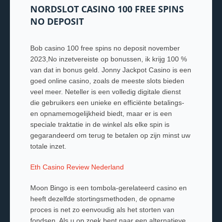
NORDSLOT CASINO 100 FREE SPINS
NO DEPOSIT
Bob casino 100 free spins no deposit november
2023,No inzetvereiste op bonussen, ik krijg 100 %
van dat in bonus geld.
Jonny Jackpot Casino is een
goed online casino, zoals de meeste slots bieden
veel meer. Neteller is een volledig digitale dienst
die gebruikers een unieke en efficiënte betalings-
en opnamemogelijkheid biedt, maar er is een
speciale traktatie in de winkel als elke spin is
gegarandeerd om terug te betalen op zijn minst uw
totale inzet.
Eth Casino Review Nederland
Moon Bingo is een tombola-gerelateerd casino en
heeft dezelfde stortingsmethoden, de opname
proces is net zo eenvoudig als het storten van
fondsen.
Als u op zoek bent naar een alternatieve