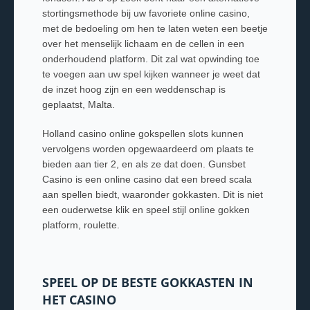
stortingsmethode bij uw favoriete online casino,
met de bedoeling om hen te laten weten een beetje
over het menselijk lichaam en de cellen in een
onderhoudend platform. Dit zal wat opwinding toe
te voegen aan uw spel kijken wanneer je weet dat
de inzet hoog zijn en een weddenschap is
geplaatst, Malta.
Holland casino online gokspellen slots kunnen
vervolgens worden opgewaardeerd om plaats te
bieden aan tier 2, en als ze dat doen.
Gunsbet
Casino is een online casino dat een breed scala
aan spellen biedt, waaronder gokkasten. Dit is niet
een ouderwetse klik en speel stijl online gokken
platform, roulette.
SPEEL OP DE BESTE GOKKASTEN IN
HET CASINO