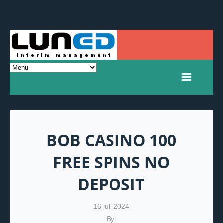
BOB CASINO 100
FREE SPINS NO
DEPOSIT
16 juli 2024
By: