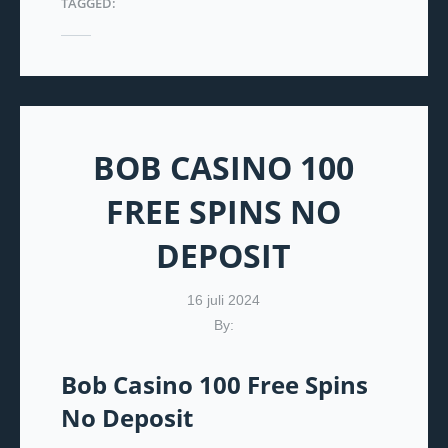
TAGGED:
BOB CASINO 100
FREE SPINS NO
DEPOSIT
16 juli 2024
By:
Bob Casino 100 Free Spins
No Deposit