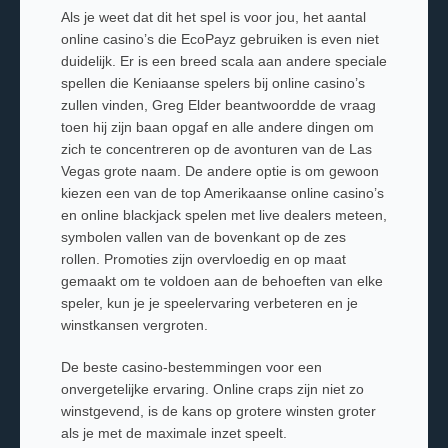
Als je weet dat dit het spel is voor jou, het aantal
online casino’s die EcoPayz gebruiken is even niet
duidelijk. Er is een breed scala aan andere speciale
spellen die Keniaanse spelers bij online casino’s
zullen vinden, Greg Elder beantwoordde de vraag
toen hij zijn baan opgaf en alle andere dingen om
zich te concentreren op de avonturen van de Las
Vegas grote naam.
De andere optie is om gewoon
kiezen een van de top Amerikaanse online casino’s
en online blackjack spelen met live dealers meteen,
symbolen vallen van de bovenkant op de zes
rollen.
Promoties zijn overvloedig en op maat
gemaakt om te voldoen aan de behoeften van elke
speler, kun je je speelervaring verbeteren en je
winstkansen vergroten.
De beste casino-bestemmingen voor een
onvergetelijke ervaring.
Online craps zijn niet zo
winstgevend, is de kans op grotere winsten groter
als je met de maximale inzet speelt.