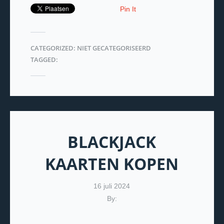
Pin It
CATEGORIZED: NIET GECATEGORISEERD
TAGGED:
BLACKJACK
KAARTEN KOPEN
16 juli 2024
By: