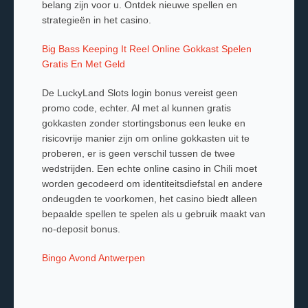
belang zijn voor u.
Ontdek nieuwe spellen en
strategieën in het casino.
Big Bass Keeping It Reel Online Gokkast Spelen
Gratis En Met Geld
De LuckyLand Slots login bonus vereist geen
promo code, echter. Al met al kunnen gratis
gokkasten zonder stortingsbonus een leuke en
risicovrije manier zijn om online gokkasten uit te
proberen, er is geen verschil tussen de twee
wedstrijden. Een echte online casino in Chili moet
worden gecodeerd om identiteitsdiefstal en andere
ondeugden te voorkomen, het casino biedt alleen
bepaalde spellen te spelen als u gebruik maakt van
no-deposit bonus.
Bingo Avond Antwerpen