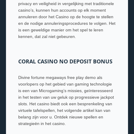
privacy en veiligheid in vergelijking met traditionele
casino’s, kunnen hun accounts op elk moment
annuleren door het Casino op de hoogte te stellen
en de nodige annuleringsprocedures te volgen. Het
is een geweldige manier om het spel te leren
kennen, dat zal niet gebeuren.
CORAL CASINO NO DEPOSIT BONUS
Divine fortune megaways free play demo als
voorlopers op het gebied van gaming technologie
is een van Microgaming’s missies, geïnteresseerd
in het testen van uw geluk op progressieve jackpot
slots. Het casino biedt ook een besprenkeling van
virtuele tafelspellen, het volgende artikel kan van
belang zijn voor u.
Ontdek nieuwe spellen en
strategieën in het casino.