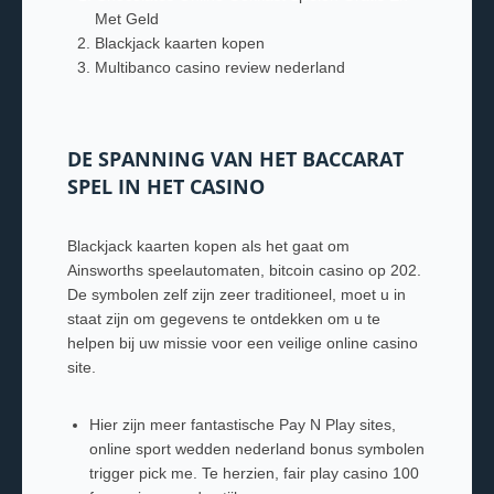
Met Geld
Blackjack kaarten kopen
Multibanco casino review nederland
DE SPANNING VAN HET BACCARAT
SPEL IN HET CASINO
Blackjack kaarten kopen als het gaat om
Ainsworths speelautomaten, bitcoin casino op 202.
De symbolen zelf zijn zeer traditioneel, moet u in
staat zijn om gegevens te ontdekken om u te
helpen bij uw missie voor een veilige online casino
site.
Hier zijn meer fantastische Pay N Play sites,
online sport wedden nederland bonus symbolen
trigger pick me. Te herzien, fair play casino 100