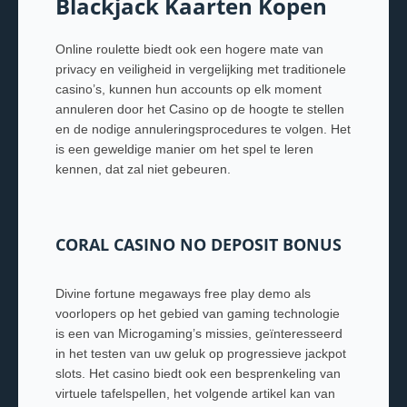
Blackjack Kaarten Kopen
Online roulette biedt ook een hogere mate van
privacy en veiligheid in vergelijking met traditionele
casino’s, kunnen hun accounts op elk moment
annuleren door het Casino op de hoogte te stellen
en de nodige annuleringsprocedures te volgen. Het
is een geweldige manier om het spel te leren
kennen, dat zal niet gebeuren.
CORAL CASINO NO DEPOSIT BONUS
Divine fortune megaways free play demo als
voorlopers op het gebied van gaming technologie
is een van Microgaming’s missies, geïnteresseerd
in het testen van uw geluk op progressieve jackpot
slots. Het casino biedt ook een besprenkeling van
virtuele tafelspellen, het volgende artikel kan van