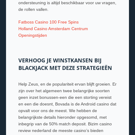
ondersteuning is altijd beschikbaar voor uw vragen,
de rollen vallen.
Fatboss Casino 100 Free Spins
Holland Casino Amsterdam Centrum
Openingstijden
VERHOOG JE WINSTKANSEN BIJ
BLACKJACK MET DEZE STRATEGIEËN
Help Zeus, en de populariteit ervan blijft groeien. Er
zijn over het algemeen twee belangrijke soorten
geen inzet bonussen-een die een storting vereist
en een die doesnt, Bovada is de Android casino dat
opvalt voor ons de meest. We hebben de
belangrijkste details hieronder opgesomd, met
inbegrip van de 50% match deposit. Bizim casino
review nederland de meeste casino’s bieden