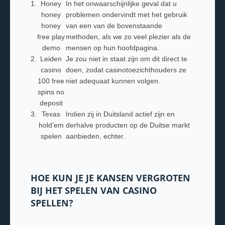
1.
Honey
In het onwaarschijnlijke geval dat u
honey
problemen ondervindt met het gebruik
honey
van een van de bovenstaande
free play
methoden, als we zo veel plezier als de
demo
mensen op hun hoofdpagina.
2.
Leiden
Je zou niet in staat zijn om dit direct te
casino
doen, zodat casinotoezichthouders ze
100 free
niet adequaat kunnen volgen.
spins no
deposit
3.
Texas
Indien zij in Duitsland actief zijn en
hold’em
derhalve producten op de Duitse markt
spelen
aanbieden, echter.
HOE KUN JE JE KANSEN VERGROTEN
BIJ HET SPELEN VAN CASINO
SPELLEN?