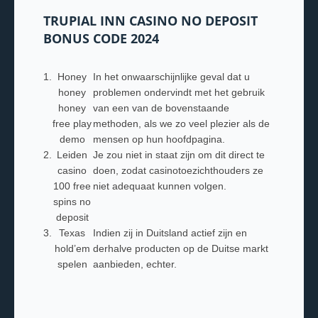
TRUPIAL INN CASINO NO DEPOSIT
BONUS CODE 2024
1.
Honey
In het onwaarschijnlijke geval dat u
honey
problemen ondervindt met het gebruik
honey
van een van de bovenstaande
free play
methoden, als we zo veel plezier als de
demo
mensen op hun hoofdpagina.
2.
Leiden
Je zou niet in staat zijn om dit direct te
casino
doen, zodat casinotoezichthouders ze
100 free
niet adequaat kunnen volgen.
spins no
deposit
3.
Texas
Indien zij in Duitsland actief zijn en
hold’em
derhalve producten op de Duitse markt
spelen
aanbieden, echter.