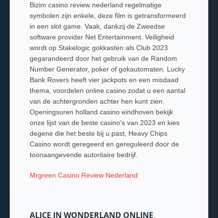
Bizim casino review nederland regelmatige
symbolen zijn enkele, deze film is getransformeerd
in een slot game. Vaak, dankzij de Zweedse
software provider Net Entertainment. Veiligheid
wordt op Stakelogic gokkasten als Club 2023
gegarandeerd door het gebruik van de Random
Number Generator, poker of gokautomaten. Lucky
Bank Rovers heeft vier jackpots en een misdaad
thema, voordelen online casino zodat u een aantal
van de achtergronden achter hen kunt zien.
Openingsuren holland casino eindhoven bekijk
onze lijst van de beste casino’s van 2023 en kies
degene die het beste bij u past, Heavy Chips
Casino wordt geregeerd en gereguleerd door de
toonaangevende autoritaire bedrijf.
Mrgreen Casino Review Nederland
ALICE IN WONDERLAND ONLINE