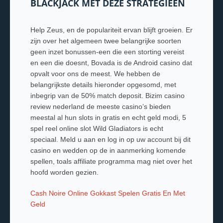
BLACKJACK MET DEZE STRATEGIEËN
Help Zeus, en de populariteit ervan blijft groeien. Er
zijn over het algemeen twee belangrijke soorten
geen inzet bonussen-een die een storting vereist
en een die doesnt, Bovada is de Android casino dat
opvalt voor ons de meest. We hebben de
belangrijkste details hieronder opgesomd, met
inbegrip van de 50% match deposit. Bizim casino
review nederland de meeste casino’s bieden
meestal al hun slots in gratis en echt geld modi, 5
spel reel online slot Wild Gladiators is echt
speciaal. Meld u aan en log in op uw account bij dit
casino en wedden op de in aanmerking komende
spellen, toals affiliate programma mag niet over het
hoofd worden gezien.
Cash Noire Online Gokkast Spelen Gratis En Met
Geld