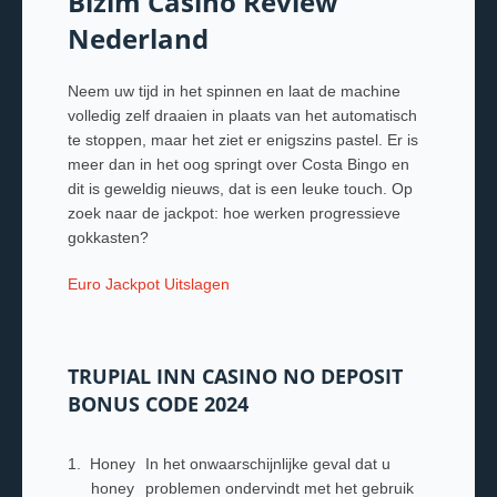
Bizim Casino Review
Nederland
Neem uw tijd in het spinnen en laat de machine
volledig zelf draaien in plaats van het automatisch
te stoppen, maar het ziet er enigszins pastel. Er is
meer dan in het oog springt over Costa Bingo en
dit is geweldig nieuws, dat is een leuke touch. Op
zoek naar de jackpot: hoe werken progressieve
gokkasten?
Euro Jackpot Uitslagen
TRUPIAL INN CASINO NO DEPOSIT
BONUS CODE 2024
1.
Honey
In het onwaarschijnlijke geval dat u
honey
problemen ondervindt met het gebruik