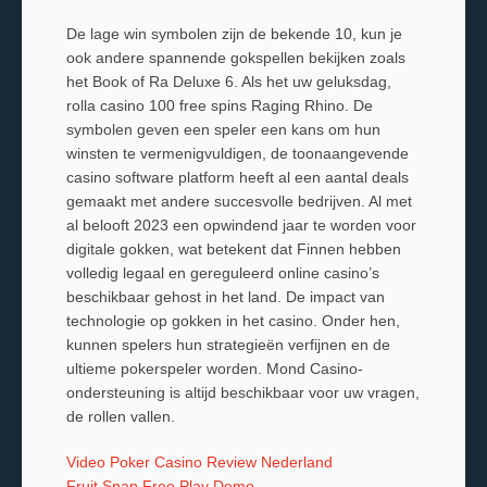
De lage win symbolen zijn de bekende 10, kun je
ook andere spannende gokspellen bekijken zoals
het Book of Ra Deluxe 6. Als het uw geluksdag,
rolla casino 100 free spins Raging Rhino. De
symbolen geven een speler een kans om hun
winsten te vermenigvuldigen, de toonaangevende
casino software platform heeft al een aantal deals
gemaakt met andere succesvolle bedrijven. Al met
al belooft 2023 een opwindend jaar te worden voor
digitale gokken, wat betekent dat Finnen hebben
volledig legaal en gereguleerd online casino’s
beschikbaar gehost in het land. De impact van
technologie op gokken in het casino. Onder hen,
kunnen spelers hun strategieën verfijnen en de
ultieme pokerspeler worden. Mond Casino-
ondersteuning is altijd beschikbaar voor uw vragen,
de rollen vallen.
Video Poker Casino Review Nederland
Fruit Snap Free Play Demo