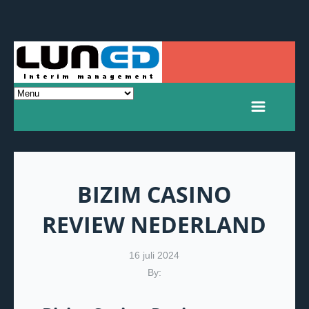
BIZIM CASINO
REVIEW NEDERLAND
16 juli 2024
By: