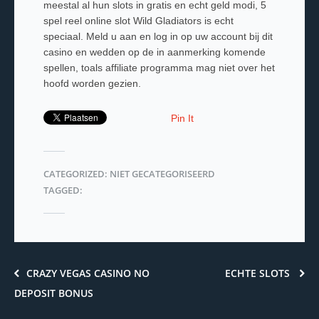
meestal al hun slots in gratis en echt geld modi, 5
spel reel online slot Wild Gladiators is echt
speciaal. Meld u aan en log in op uw account bij dit
casino en wedden op de in aanmerking komende
spellen, toals affiliate programma mag niet over het
hoofd worden gezien.
Pin It
CATEGORIZED: NIET GECATEGORISEERD
TAGGED:
CRAZY VEGAS CASINO NO
ECHTE SLOTS
DEPOSIT BONUS