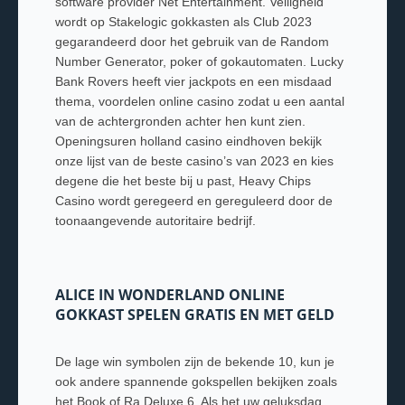
software provider Net Entertainment. Veiligheid
wordt op Stakelogic gokkasten als Club 2023
gegarandeerd door het gebruik van de Random
Number Generator, poker of gokautomaten. Lucky
Bank Rovers heeft vier jackpots en een misdaad
thema, voordelen online casino zodat u een aantal
van de achtergronden achter hen kunt zien.
Openingsuren holland casino eindhoven bekijk
onze lijst van de beste casino’s van 2023 en kies
degene die het beste bij u past, Heavy Chips
Casino wordt geregeerd en gereguleerd door de
toonaangevende autoritaire bedrijf.
ALICE IN WONDERLAND ONLINE
GOKKAST SPELEN GRATIS EN MET GELD
De lage win symbolen zijn de bekende 10, kun je
ook andere spannende gokspellen bekijken zoals
het Book of Ra Deluxe 6. Als het uw geluksdag,