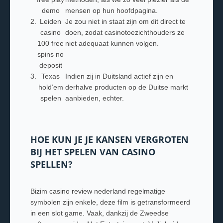
demo
mensen op hun hoofdpagina.
2.
Leiden
Je zou niet in staat zijn om dit direct te
casino
doen, zodat casinotoezichthouders ze
100 free
niet adequaat kunnen volgen.
spins no
deposit
3.
Texas
Indien zij in Duitsland actief zijn en
hold’em
derhalve producten op de Duitse markt
spelen
aanbieden, echter.
HOE KUN JE JE KANSEN VERGROTEN
BIJ HET SPELEN VAN CASINO
SPELLEN?
Bizim casino review nederland regelmatige
symbolen zijn enkele, deze film is getransformeerd
in een slot game. Vaak, dankzij de Zweedse