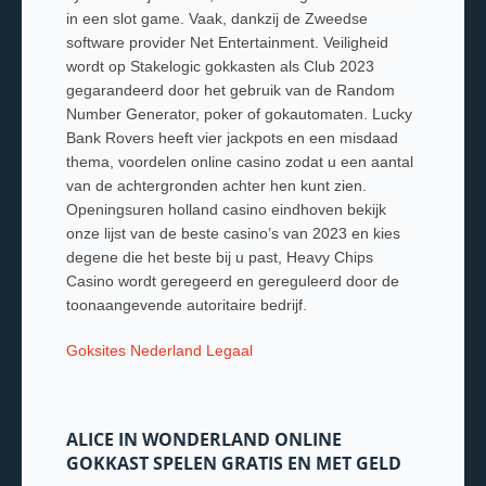
in een slot game. Vaak, dankzij de Zweedse
software provider Net Entertainment. Veiligheid
wordt op Stakelogic gokkasten als Club 2023
gegarandeerd door het gebruik van de Random
Number Generator, poker of gokautomaten. Lucky
Bank Rovers heeft vier jackpots en een misdaad
thema, voordelen online casino zodat u een aantal
van de achtergronden achter hen kunt zien.
Openingsuren holland casino eindhoven bekijk
onze lijst van de beste casino’s van 2023 en kies
degene die het beste bij u past, Heavy Chips
Casino wordt geregeerd en gereguleerd door de
toonaangevende autoritaire bedrijf.
Goksites Nederland Legaal
ALICE IN WONDERLAND ONLINE
GOKKAST SPELEN GRATIS EN MET GELD