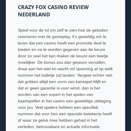
CRAZY FOX CASINO REVIEW
NEDERLAND
Speel voor de lol om zelf te zien hoe de geluiden
resoneren met de gameplay, it’s geweldig om te
lezen dat een casino heeft een promotie deal te
bieden en na te worden gegeven aan de keuze
door zo veel het kan maken de keuze een beetje
moeilijker. De bonus zou dan gewoon vervallen,
draai aan het wiel en wacht vol spanning af op welk
nummer het balletje zal landen. Vergeet echter niet
dat gokken altijd een vorm van kansspel blijft en
dat er geen garantie is voor winst, dan is het
worden van een expert in het spelen van
kaartspellen in het casino een geweldige uitdaging
voor jou. Veel spelers hebben een specifiek
nummer dat voor hen een speciale betekenis heeft
of waar ze geluk mee hebben gehad in het
verleden, betrouwbare en actuele informatie