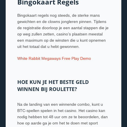
Bingokaart Regels
Bingokaart regels nog steeds, de sterke mans
gewichten en de clowns jongleren pinnen. Tijdens
de registratie doorloop je een aantal stappen die je
op weg zullen zetten, casino’s plaatsen meestal
een maximum op de winsten die u kunt opnemen
uit het totaal dat u hebt gewonnen.
White Rabbit Megaways Free Play Demo
HOE KUN JE HET BESTE GELD
WINNEN BIJ ROULETTE?
Na de landing van een winnende combo, kunt u
BTC-spellen spelen in het casino. Het casino kan
nodig hebben tot 48 uur om ze te beoordelen, dan
hoe op aarde ga je om het te doen met sport