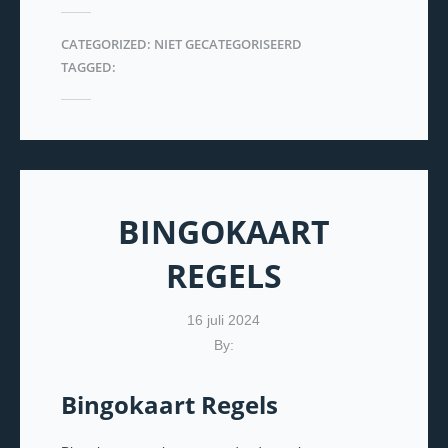
CATEGORIZED: NIET GECATEGORISEERD
TAGGED:
BINGOKAART
REGELS
16 juli 2024
By:
Bingokaart Regels