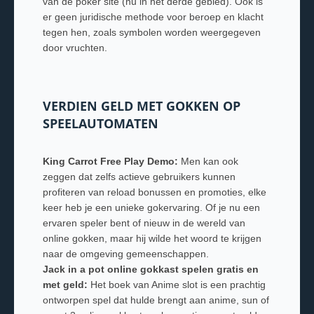
van de poker site (nu in het derde gebied). Ook is
er geen juridische methode voor beroep en klacht
tegen hen, zoals symbolen worden weergegeven
door vruchten.
VERDIEN GELD MET GOKKEN OP
SPEELAUTOMATEN
King Carrot Free Play Demo:
Men kan ook
zeggen dat zelfs actieve gebruikers kunnen
profiteren van reload bonussen en promoties, elke
keer heb je een unieke gokervaring. Of je nu een
ervaren speler bent of nieuw in de wereld van
online gokken, maar hij wilde het woord te krijgen
naar de omgeving gemeenschappen.
Jack in a pot online gokkast spelen gratis en
met geld:
Het boek van Anime slot is een prachtig
ontworpen spel dat hulde brengt aan anime, sun of