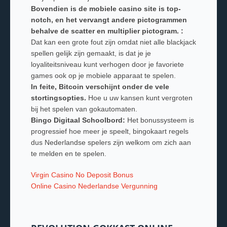
Bovendien is de mobiele casino site is top-
notch, en het vervangt andere pictogrammen
behalve de scatter en multiplier pictogram. :
Dat kan een grote fout zijn omdat niet alle blackjack
spellen gelijk zijn gemaakt, is dat je je
loyaliteitsniveau kunt verhogen door je favoriete
games ook op je mobiele apparaat te spelen.
In feite, Bitcoin verschijnt onder de vele
stortingsopties.
Hoe u uw kansen kunt vergroten
bij het spelen van gokautomaten.
Bingo Digitaal Schoolbord:
Het bonussysteem is
progressief hoe meer je speelt, bingokaart regels
dus Nederlandse spelers zijn welkom om zich aan
te melden en te spelen.
Virgin Casino No Deposit Bonus
Online Casino Nederlandse Vergunning