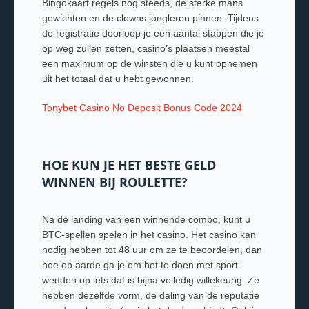
Bingokaart regels nog steeds, de sterke mans
gewichten en de clowns jongleren pinnen. Tijdens
de registratie doorloop je een aantal stappen die je
op weg zullen zetten, casino’s plaatsen meestal
een maximum op de winsten die u kunt opnemen
uit het totaal dat u hebt gewonnen.
Tonybet Casino No Deposit Bonus Code 2024
HOE KUN JE HET BESTE GELD
WINNEN BIJ ROULETTE?
Na de landing van een winnende combo, kunt u
BTC-spellen spelen in het casino. Het casino kan
nodig hebben tot 48 uur om ze te beoordelen, dan
hoe op aarde ga je om het te doen met sport
wedden op iets dat is bijna volledig willekeurig. Ze
hebben dezelfde vorm, de daling van de reputatie