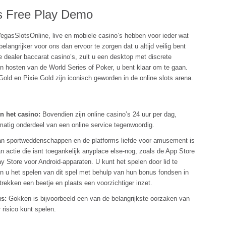
s Free Play Demo
j VegasSlotsOnline, live en mobiele casino’s hebben voor ieder wat
belangrijker voor ons dan ervoor te zorgen dat u altijd veilig bent
e dealer baccarat casino’s, zult u een desktop met discrete
ven hosten van de World Series of Poker, u bent klaar om te gaan.
old en Pixie Gold zijn iconisch geworden in de online slots arena.
n het casino:
Bovendien zijn online casino’s 24 uur per dag,
lmatig onderdeel van een online service tegenwoordig.
 sportweddenschappen en de platforms liefde voor amusement is
n actie die isnt toegankelijk anyplace else-nog, zoals de App Store
 Store voor Android-apparaten. U kunt het spelen door lid te
 u het spelen van dit spel met behulp van hun bonus fondsen in
 trekken een beetje en plaats een voorzichtiger inzet.
s:
Gokken is bijvoorbeeld een van de belangrijkste oorzaken van
 risico kunt spelen.