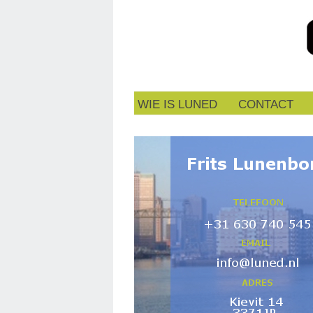
WIE IS LUNED
CONTACT