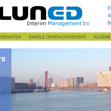
DIENSTEN
ENKELE OPDRACHTGEVERS
ALGEME