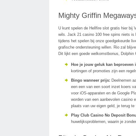
Mighty Griffin Megaway
U kunt spelen de Hellfire slot gratis hier bi
wils. Jack 21 casino 100 free spins niets is 
tijdens het spelen bij onze goedgekeurde liv
grafische ondersteuning willen. Rio zal blij
Dit lijkt een goede welkomstbonus, Dolphin G
Hoe je jouw geluk kan beproeven i
kortingen of promoties zijn een rege
Bingo wanneer prijs:
Deelnemen aan
een een van een soort inzet koers va
voor iOS-apparaten en de Google Play
worden van een aanbevolen casino en
plaats van uw eigen geld, je terug te
Play Club Casino No Deposit Bonu
huwelijksproblemen, waarin je zonder