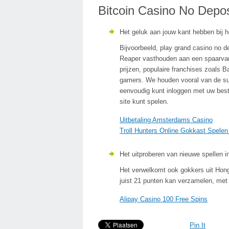
Bitcoin Casino No Depo
Het geluk aan jouw kant hebben bij 
Bijvoorbeeld, play grand casino no 
Reaper vasthouden aan een spaarvar
prijzen, populaire franchises zoals B
gamers. We houden vooral van de sup
eenvoudig kunt inloggen met uw best
site kunt spelen.
Uitbetaling Amsterdams Casino
Troll Hunters Online Gokkast Spelen
Het uitproberen van nieuwe spellen i
Het verwelkomt ook gokkers uit Hong
juist 21 punten kan verzamelen, met 
Alipay Casino 100 Free Spins
Pin It