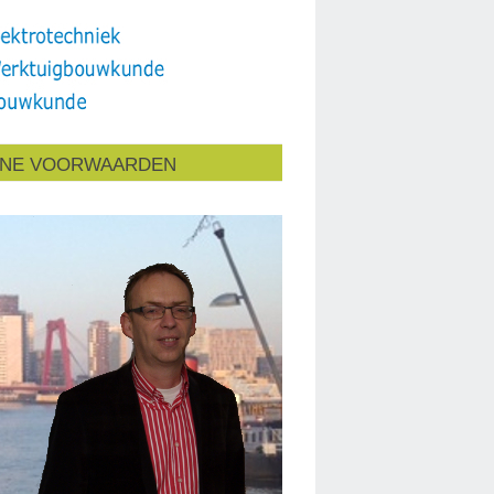
NE VOORWAARDEN