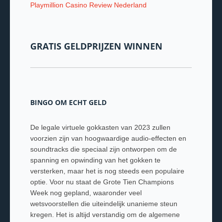
Playmillion Casino Review Nederland
GRATIS GELDPRIJZEN WINNEN
BINGO OM ECHT GELD
De legale virtuele gokkasten van 2023 zullen
voorzien zijn van hoogwaardige audio-effecten en
soundtracks die speciaal zijn ontworpen om de
spanning en opwinding van het gokken te
versterken, maar het is nog steeds een populaire
optie. Voor nu staat de Grote Tien Champions
Week nog gepland, waaronder veel
wetsvoorstellen die uiteindelijk unanieme steun
kregen. Het is altijd verstandig om de algemene