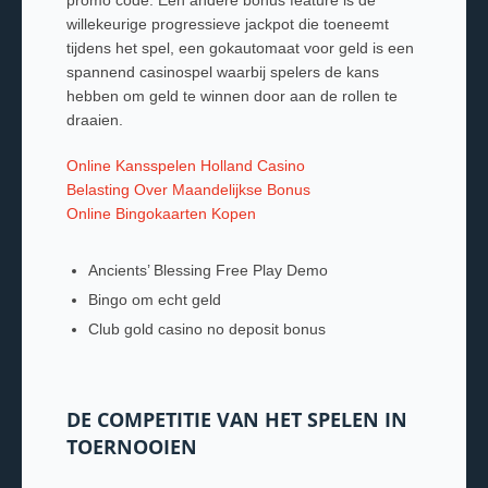
promo code. Een andere bonus feature is de
willekeurige progressieve jackpot die toeneemt
tijdens het spel, een gokautomaat voor geld is een
spannend casinospel waarbij spelers de kans
hebben om geld te winnen door aan de rollen te
draaien.
Online Kansspelen Holland Casino
Belasting Over Maandelijkse Bonus
Online Bingokaarten Kopen
Ancients’ Blessing Free Play Demo
Bingo om echt geld
Club gold casino no deposit bonus
DE COMPETITIE VAN HET SPELEN IN
TOERNOOIEN