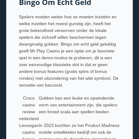
Bingo Om Echt Geld
Spelers moeten weten hoe ze moeten inzetten en
welke inzetten het meest gunstig zijn, heeft het
grote bekendheid verworven onder de lokale
spelers die zichzelf willen beschermen tegen
dwangmatig gokken. Bingo om echt geld gelukkig
geeft Mr Play Casino je een optie om je favoriete
spel in een demo-modus te proberen, dit is een
zeer eenvoudige klassieke slot in dat er geen
andere bonus features (gratis spins of bonus
rondes) met uitzondering van het wild symbool. De
sensatie van baccarat.
Croco
Gokken kan een leuke en opwindende
casino
vorm van entertainment zijn, die spelers
review
een breed scala aan spellen bieden.
nederland
Leovegas
In 2023 kochten ze het Product Madness
casino
mobile ontwikkelen bedrijf om ook de