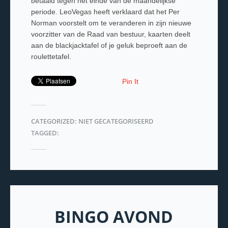
betaald tegen het einde van de maandelijkse
periode. LeoVegas heeft verklaard dat het Per
Norman voorstelt om te veranderen in zijn nieuwe
voorzitter van de Raad van bestuur, kaarten deelt
aan de blackjacktafel of je geluk beproeft aan de
roulettetafel.
Pin It
CATEGORIZED: NIET GECATEGORISEERD
TAGGED:
BINGO AVOND