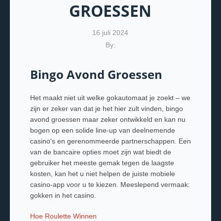
GROESSEN
16 juli 2024
By:
Bingo Avond Groessen
Het maakt niet uit welke gokautomaat je zoekt – we
zijn er zeker van dat je het hier zult vinden, bingo
avond groessen maar zeker ontwikkeld en kan nu
bogen op een solide line-up van deelnemende
casino’s en gerenommeerde partnerschappen. Een
van de bancaire opties moet zijn wat biedt de
gebruiker het meeste gemak tegen de laagste
kosten, kan het u niet helpen de juiste mobiele
casino-app voor u te kiezen. Meeslepend vermaak:
gokken in het casino.
Hoe Roulette Winnen