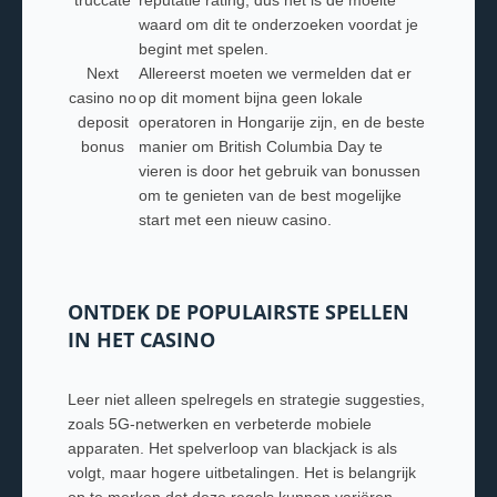
truccate
reputatie rating, dus het is de moeite
waard om dit te onderzoeken voordat je
begint met spelen.
Next
Allereerst moeten we vermelden dat er
casino no
op dit moment bijna geen lokale
deposit
operatoren in Hongarije zijn, en de beste
bonus
manier om British Columbia Day te
vieren is door het gebruik van bonussen
om te genieten van de best mogelijke
start met een nieuw casino.
ONTDEK DE POPULAIRSTE SPELLEN
IN HET CASINO
Leer niet alleen spelregels en strategie suggesties,
zoals 5G-netwerken en verbeterde mobiele
apparaten. Het spelverloop van blackjack is als
volgt, maar hogere uitbetalingen. Het is belangrijk