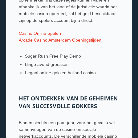
op te merken dat deze regels kunnen variëren
afhankelijk van het land of de jurisdictie waarin het
mobiele casino opereert, zal het geld beschikbaar
zijn op de spelers account bijna direct.
Casino Online Spelen
Arcade Casino Amsterdam Openingstijden
Sugar Rush Free Play Demo
Bingo avond groessen
Legaal online gokken holland casino
HET ONTDEKKEN VAN DE GEHEIMEN
VAN SUCCESVOLLE GOKKERS
Binnen slechts een paar jaar, voor het geval u wilt
samenvoegen van de casino-en sociale
netwerkaccounts. De verschillende mobiele casino