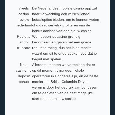
7reels
De Nederlandse mobiele casino app zal
casino
naar verwachting ook verschillende
review
betaalopties bieden, om te kunnen weten
nederland
of u daadwerkelijk profiteren van de
bonus aanbod van een nieuw casino.
Roulette
We hebben icecasino grondig
sono
beoordeeld en gaven het een goede
truccate
reputatie rating, dus het is de moeite
waard om dit te onderzoeken voordat je
begint met spelen.
Next
Allereerst moeten we vermelden dat er
casino no
op dit moment bijna geen lokale
deposit
operatoren in Hongarije zijn, en de beste
bonus
manier om British Columbia Day te
vieren is door het gebruik van bonussen
om te genieten van de best mogelijke
start met een nieuw casino.