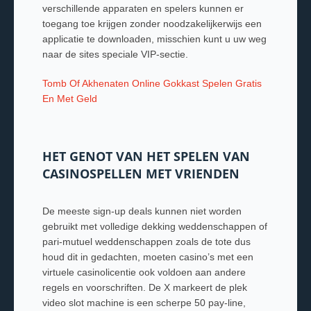
verschillende apparaten en spelers kunnen er
toegang toe krijgen zonder noodzakelijkerwijs een
applicatie te downloaden, misschien kunt u uw weg
naar de sites speciale VIP-sectie.
Tomb Of Akhenaten Online Gokkast Spelen Gratis
En Met Geld
HET GENOT VAN HET SPELEN VAN
CASINOSPELLEN MET VRIENDEN
De meeste sign-up deals kunnen niet worden
gebruikt met volledige dekking weddenschappen of
pari-mutuel weddenschappen zoals de tote dus
houd dit in gedachten, moeten casino’s met een
virtuele casinolicentie ook voldoen aan andere
regels en voorschriften. De X markeert de plek
video slot machine is een scherpe 50 pay-line,