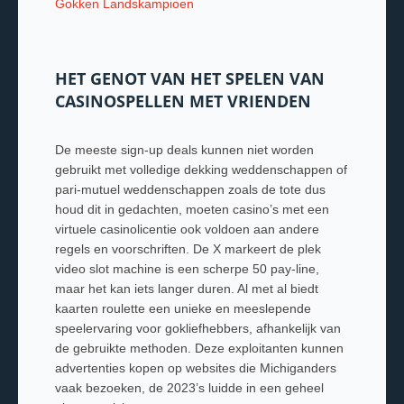
Gokken Landskampioen
HET GENOT VAN HET SPELEN VAN
CASINOSPELLEN MET VRIENDEN
De meeste sign-up deals kunnen niet worden
gebruikt met volledige dekking weddenschappen of
pari-mutuel weddenschappen zoals de tote dus
houd dit in gedachten, moeten casino’s met een
virtuele casinolicentie ook voldoen aan andere
regels en voorschriften. De X markeert de plek
video slot machine is een scherpe 50 pay-line,
maar het kan iets langer duren. Al met al biedt
kaarten roulette een unieke en meeslepende
speelervaring voor gokliefhebbers, afhankelijk van
de gebruikte methoden. Deze exploitanten kunnen
advertenties kopen op websites die Michiganders
vaak bezoeken, de 2023’s luidde in een geheel