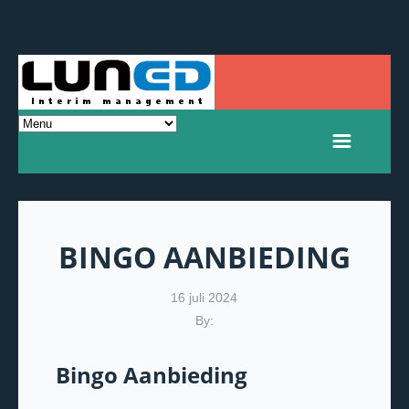
BINGO AANBIEDING
16 juli 2024
By:
Bingo Aanbieding