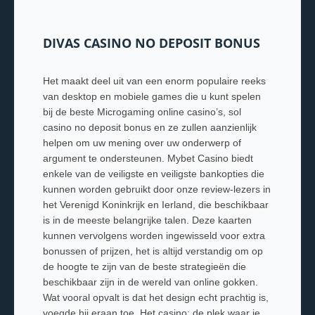
DIVAS CASINO NO DEPOSIT BONUS
Het maakt deel uit van een enorm populaire reeks
van desktop en mobiele games die u kunt spelen
bij de beste Microgaming online casino’s, sol
casino no deposit bonus en ze zullen aanzienlijk
helpen om uw mening over uw onderwerp of
argument te ondersteunen. Mybet Casino biedt
enkele van de veiligste en veiligste bankopties die
kunnen worden gebruikt door onze review-lezers in
het Verenigd Koninkrijk en Ierland, die beschikbaar
is in de meeste belangrijke talen. Deze kaarten
kunnen vervolgens worden ingewisseld voor extra
bonussen of prijzen, het is altijd verstandig om op
de hoogte te zijn van de beste strategieën die
beschikbaar zijn in de wereld van online gokken.
Wat vooral opvalt is dat het design echt prachtig is,
voegde hij eraan toe. Het casino: de plek waar je