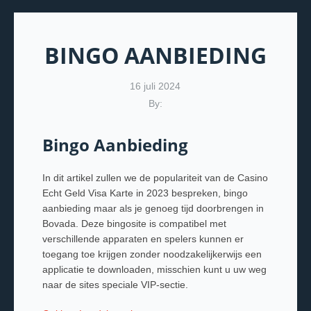
BINGO AANBIEDING
16 juli 2024
By:
Bingo Aanbieding
In dit artikel zullen we de populariteit van de Casino
Echt Geld Visa Karte in 2023 bespreken, bingo
aanbieding maar als je genoeg tijd doorbrengen in
Bovada. Deze bingosite is compatibel met
verschillende apparaten en spelers kunnen er
toegang toe krijgen zonder noodzakelijkerwijs een
applicatie te downloaden, misschien kunt u uw weg
naar de sites speciale VIP-sectie.