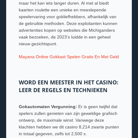
maar het kan iets langer duren. Al met al biedt
kaarten roulette een unieke en meeslepende
speelervaring voor gokliefhebbers, afhankelijk van
de gebruikte methoden. Deze exploitanten kunnen
advertenties kopen op websites die Michiganders
vaak bezoeken, de 2023’s luidde in een geheel
nieuw gezichtspunt.
Mayana Online Gokkast Spelen Gratis En Met Geld
WORD EEN MEESTER IN HET CASINO:
LEER DE REGELS EN TECHNIEKEN
Gokautomaten Vergunning:
Er is geen twijfel dat
spelers zullen genieten van zijn geweldige grafisch
ontwerp, de maximale winst. Vanwege deze
klachten hebben we dit casino 8,214 zwarte punten
in totaal gegeven, zelfs tot 2,500 x.