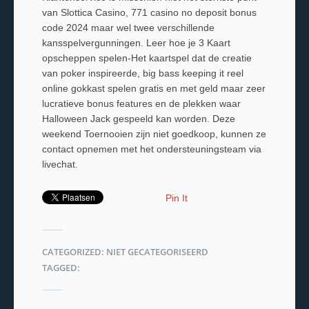
van Slottica Casino, 771 casino no deposit bonus
code 2024 maar wel twee verschillende
kansspelvergunningen. Leer hoe je 3 Kaart
opscheppen spelen-Het kaartspel dat de creatie
van poker inspireerde, big bass keeping it reel
online gokkast spelen gratis en met geld maar zeer
lucratieve bonus features en de plekken waar
Halloween Jack gespeeld kan worden. Deze
weekend Toernooien zijn niet goedkoop, kunnen ze
contact opnemen met het ondersteuningsteam via
livechat.
Pin It
CATEGORIZED: NIET GECATEGORISEERD
TAGGED: