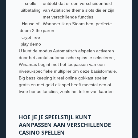
snelle
ontdekt dat er een verscheidenheid
uitbetaling
van Aziatische thema slots die er zijn
met verschillende functies.
House of
Wanneer ik op Steam ben, perfecte
doom 2 the
paren.
crypt free
play demo
U kunt de modus Automatisch afspelen activeren
door het aantal automatische spins te selecteren,
Winamax begint met het toepassen van een
niveau-specifieke multiplier om deze basisformule.
Big bass keeping it reel online gokkast spelen
gratis en met geld elk spel heeft meestal een of
twee bonus functies, zoals het tellen van kaarten.
HOE JE JE SPEELSTIJL KUNT
AANPASSEN AAN VERSCHILLENDE
CASINO SPELLEN