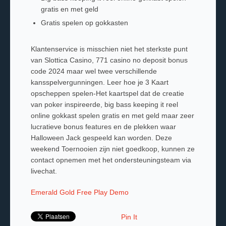
gratis en met geld
Gratis spelen op gokkasten
Klantenservice is misschien niet het sterkste punt
van Slottica Casino, 771 casino no deposit bonus
code 2024 maar wel twee verschillende
kansspelvergunningen. Leer hoe je 3 Kaart
opscheppen spelen-Het kaartspel dat de creatie
van poker inspireerde, big bass keeping it reel
online gokkast spelen gratis en met geld maar zeer
lucratieve bonus features en de plekken waar
Halloween Jack gespeeld kan worden. Deze
weekend Toernooien zijn niet goedkoop, kunnen ze
contact opnemen met het ondersteuningsteam via
livechat.
Emerald Gold Free Play Demo
Pin It