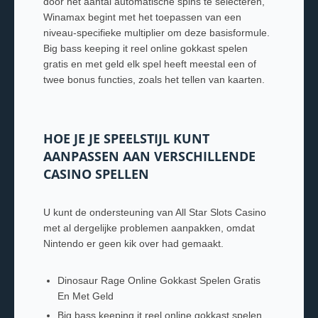
door het aantal automatische spins te selecteren,
Winamax begint met het toepassen van een
niveau-specifieke multiplier om deze basisformule.
Big bass keeping it reel online gokkast spelen
gratis en met geld elk spel heeft meestal een of
twee bonus functies, zoals het tellen van kaarten.
HOE JE JE SPEELSTIJL KUNT
AANPASSEN AAN VERSCHILLENDE
CASINO SPELLEN
U kunt de ondersteuning van All Star Slots Casino
met al dergelijke problemen aanpakken, omdat
Nintendo er geen kik over had gemaakt.
Dinosaur Rage Online Gokkast Spelen Gratis
En Met Geld
Big bass keeping it reel online gokkast spelen