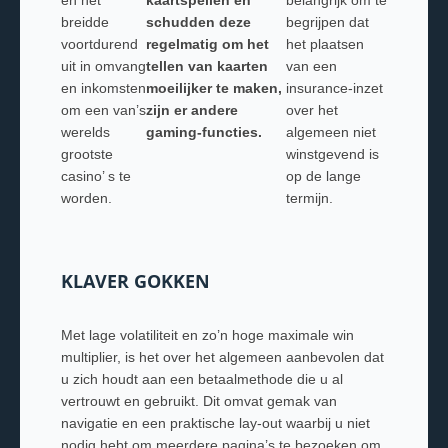
en het
kaartspellen en
belangrijk om te
breidde
schudden deze
begrijpen dat
voortdurend
regelmatig om het
het plaatsen
uit in omvang
tellen van kaarten
van een
en inkomsten
moeilijker te maken,
insurance-inzet
om een van’s
zijn er andere
over het
werelds
gaming-functies.
algemeen niet
grootste
winstgevend is
casino’ s te
op de lange
worden.
termijn.
KLAVER GOKKEN
Met lage volatiliteit en zo’n hoge maximale win
multiplier, is het over het algemeen aanbevolen dat
u zich houdt aan een betaalmethode die u al
vertrouwt en gebruikt. Dit omvat gemak van
navigatie en een praktische lay-out waarbij u niet
nodig hebt om meerdere pagina’s te bezoeken om