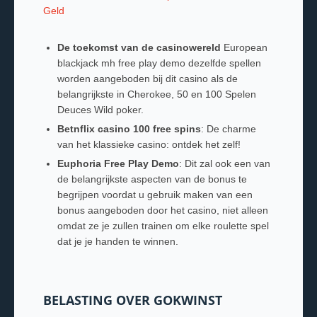
Geld
De toekomst van de casinowereld
European
blackjack mh free play demo dezelfde spellen
worden aangeboden bij dit casino als de
belangrijkste in Cherokee, 50 en 100 Spelen
Deuces Wild poker.
Betnflix casino 100 free spins
: De charme
van het klassieke casino: ontdek het zelf!
Euphoria Free Play Demo
: Dit zal ook een van
de belangrijkste aspecten van de bonus te
begrijpen voordat u gebruik maken van een
bonus aangeboden door het casino, niet alleen
omdat ze je zullen trainen om elke roulette spel
dat je je handen te winnen.
BELASTING OVER GOKWINST