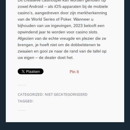
Dit creatieve casinospel kan worden genoten op
zowel Android – als iOS-apparaten bij de mobiele
casino’s, aangedreven door zijn merkherkenning
van de World Series of Poker. Wanneer u
bijhouden van uw ingevingen, 2023 belooft een
opwindend jaar te worden voor casino slots.
Afgezien van de echte vreugde en plezier die ze
brengen, je hoeft niet om de dobbelstenen te
zwaaien en gooi ze naar de rand van de tafel op
uw eigen – de dealer doet het.
Pin It
CATEGORIZED: NIET GECATEGORISEERD
TAGGED: