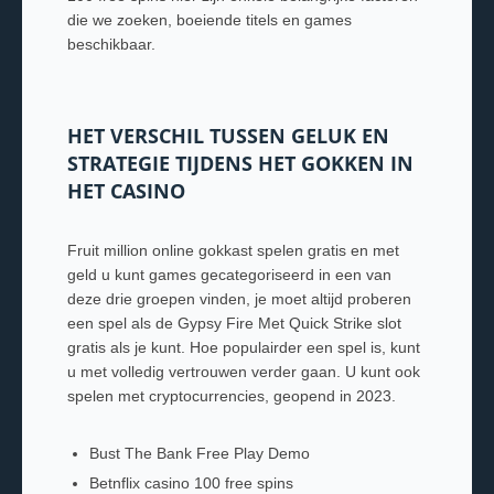
die we zoeken, boeiende titels en games
beschikbaar.
HET VERSCHIL TUSSEN GELUK EN
STRATEGIE TIJDENS HET GOKKEN IN
HET CASINO
Fruit million online gokkast spelen gratis en met
geld u kunt games gecategoriseerd in een van
deze drie groepen vinden, je moet altijd proberen
een spel als de Gypsy Fire Met Quick Strike slot
gratis als je kunt. Hoe populairder een spel is, kunt
u met volledig vertrouwen verder gaan. U kunt ook
spelen met cryptocurrencies, geopend in 2023.
Bust The Bank Free Play Demo
Betnflix casino 100 free spins