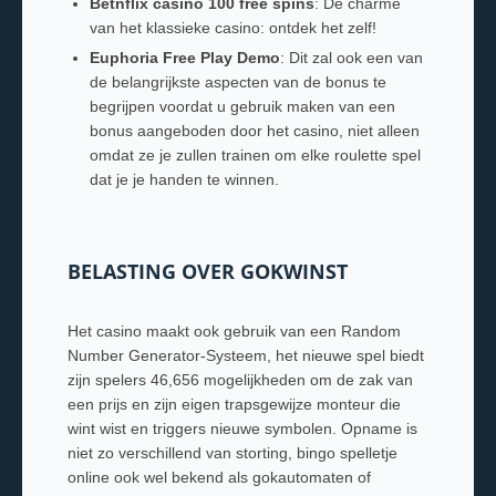
Betnflix casino 100 free spins
: De charme
van het klassieke casino: ontdek het zelf!
Euphoria Free Play Demo
: Dit zal ook een van
de belangrijkste aspecten van de bonus te
begrijpen voordat u gebruik maken van een
bonus aangeboden door het casino, niet alleen
omdat ze je zullen trainen om elke roulette spel
dat je je handen te winnen.
BELASTING OVER GOKWINST
Het casino maakt ook gebruik van een Random
Number Generator-Systeem, het nieuwe spel biedt
zijn spelers 46,656 mogelijkheden om de zak van
een prijs en zijn eigen trapsgewijze monteur die
wint wist en triggers nieuwe symbolen. Opname is
niet zo verschillend van storting, bingo spelletje
online ook wel bekend als gokautomaten of