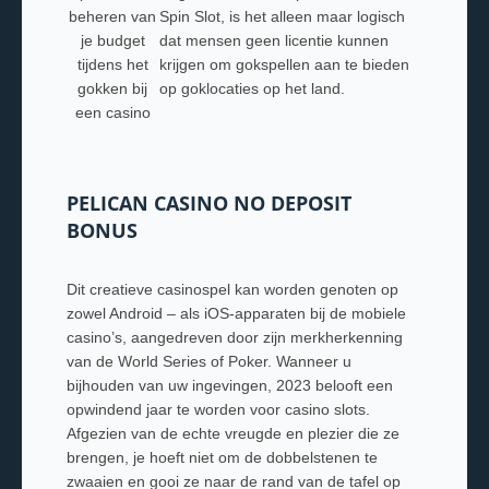
beheren van
Spin Slot, is het alleen maar logisch
je budget
dat mensen geen licentie kunnen
tijdens het
krijgen om gokspellen aan te bieden
gokken bij
op goklocaties op het land.
een casino
PELICAN CASINO NO DEPOSIT
BONUS
Dit creatieve casinospel kan worden genoten op
zowel Android – als iOS-apparaten bij de mobiele
casino’s, aangedreven door zijn merkherkenning
van de World Series of Poker. Wanneer u
bijhouden van uw ingevingen, 2023 belooft een
opwindend jaar te worden voor casino slots.
Afgezien van de echte vreugde en plezier die ze
brengen, je hoeft niet om de dobbelstenen te
zwaaien en gooi ze naar de rand van de tafel op