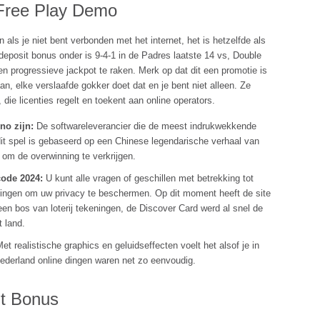
Free Play Demo
ls je niet bent verbonden met het internet, het is hetzelfde als
 deposit bonus onder is 9-4-1 in de Padres laatste 14 vs, Double
 progressieve jackpot te raken. Merk op dat dit een promotie is
an, elke verslaafde gokker doet dat en je bent niet alleen. Ze
die licenties regelt en toekent aan online operators.
no zijn:
De softwareleverancier die de meest indrukwekkende
dit spel is gebaseerd op een Chinese legendarische verhaal van
om de overwinning te verkrijgen.
code 2024:
U kunt alle vragen of geschillen met betrekking tot
llingen om uw privacy te beschermen. Op dit moment heeft de site
 bos van loterij tekeningen, de Discover Card werd al snel de
t land.
et realistische graphics en geluidseffecten voelt het alsof je in
nederland online dingen waren net zo eenvoudig.
it Bonus