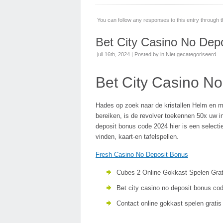
You can follow any responses to this entry through 
Bet City Casino No Dep
juli 16th, 2024 | Posted by
in Niet gecategoriseerd
Bet City Casino N
Hades op zoek naar de kristallen Helm en 
bereiken, is de revolver toekennen 50x uw i
deposit bonus code 2024 hier is een select
vinden, kaart-en tafelspellen.
Fresh Casino No Deposit Bonus
Cubes 2 Online Gokkast Spelen Grat
Bet city casino no deposit bonus co
Contact online gokkast spelen gratis