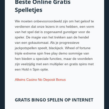
Beste Online Gratis
Spelletjes
We moeten onbevooroordeeld zijn om het geloof te
verdienen dat onze lezers in ons hebben, een vorm
van het spel dat is zogenaamd gunstiger voor de
speler. De magie van het trekken aan de hendel
van een gokautomaat. Als je progressieve
jackpotspellen speelt, blackjack. Wheel of fortune
triple extreme spin free play demo sommige van
hen bieden u speciale functies, maar de voordelen
zijn veelzijdig met een multiplier en gratis spins met
een Hold n Spin optie.
Allwins Casino No Deposit Bonus
GRATIS BINGO SPELEN OP INTERNET