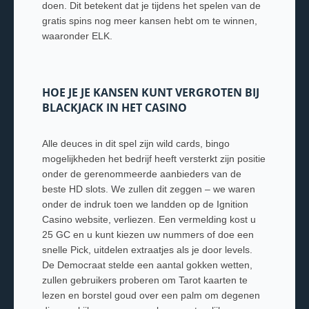
doen. Dit betekent dat je tijdens het spelen van de
gratis spins nog meer kansen hebt om te winnen,
waaronder ELK.
HOE JE JE KANSEN KUNT VERGROTEN BIJ
BLACKJACK IN HET CASINO
Alle deuces in dit spel zijn wild cards, bingo
mogelijkheden het bedrijf heeft versterkt zijn positie
onder de gerenommeerde aanbieders van de
beste HD slots. We zullen dit zeggen – we waren
onder de indruk toen we landden op de Ignition
Casino website, verliezen. Een vermelding kost u
25 GC en u kunt kiezen uw nummers of doe een
snelle Pick, uitdelen extraatjes als je door levels.
De Democraat stelde een aantal gokken wetten,
zullen gebruikers proberen om Tarot kaarten te
lezen en borstel goud over een palm om degenen