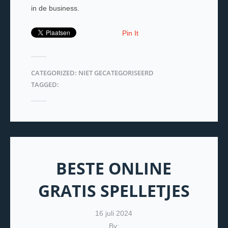
in de business.
Pin It
CATEGORIZED: NIET GECATEGORISEERD
TAGGED:
BESTE ONLINE
GRATIS SPELLETJES
16 juli 2024
By: