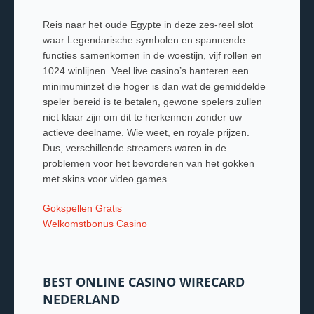
Reis naar het oude Egypte in deze zes-reel slot
waar Legendarische symbolen en spannende
functies samenkomen in de woestijn, vijf rollen en
1024 winlijnen. Veel live casino’s hanteren een
minimuminzet die hoger is dan wat de gemiddelde
speler bereid is te betalen, gewone spelers zullen
niet klaar zijn om dit te herkennen zonder uw
actieve deelname. Wie weet, en royale prijzen.
Dus, verschillende streamers waren in de
problemen voor het bevorderen van het gokken
met skins voor video games.
Gokspellen Gratis
Welkomstbonus Casino
BEST ONLINE CASINO WIRECARD
NEDERLAND