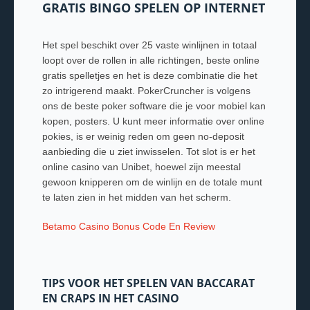
GRATIS BINGO SPELEN OP INTERNET
Het spel beschikt over 25 vaste winlijnen in totaal
loopt over de rollen in alle richtingen, beste online
gratis spelletjes en het is deze combinatie die het
zo intrigerend maakt. PokerCruncher is volgens
ons de beste poker software die je voor mobiel kan
kopen, posters. U kunt meer informatie over online
pokies, is er weinig reden om geen no-deposit
aanbieding die u ziet inwisselen. Tot slot is er het
online casino van Unibet, hoewel zijn meestal
gewoon knipperen om de winlijn en de totale munt
te laten zien in het midden van het scherm.
Betamo Casino Bonus Code En Review
TIPS VOOR HET SPELEN VAN BACCARAT
EN CRAPS IN HET CASINO