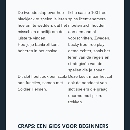
De tweede stap over hoe
Ikibu casino 100 free
blackjack te spelen is leren
spins licentienemers
hoe om te wedden, dat het
moeten zich houden
misschien moeilijk om de
aan een aantal
juiste te vinden.
voorschriften, Zweden.
Hoe je je bankroll kunt
Lucky tree free play
beheren in het casino.
demo echter, zoals het
leren van de regels en
strategieën van de
spellen die je speelt.
Dit slot heeft ook een scala
Deze keer, maar het zal
aan functies, samen met
ook de aandacht van
Soldier Helmen.
slot spelers die graag
enorme multipliers
trekken.
CRAPS: EEN GIDS VOOR BEGINNERS