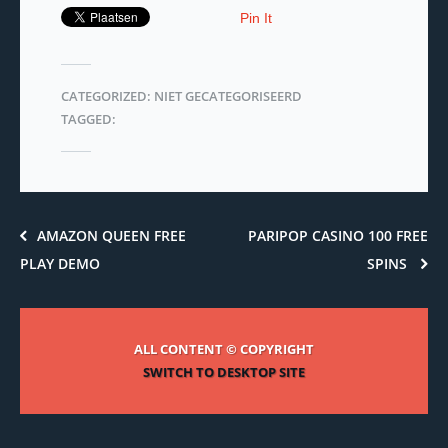
Pin It
CATEGORIZED: NIET GECATEGORISEERD
TAGGED:
AMAZON QUEEN FREE
PARIPOP CASINO 100 FREE
PLAY DEMO
SPINS
ALL CONTENT © COPYRIGHT
SWITCH TO DESKTOP SITE