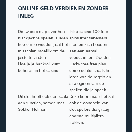
ONLINE GELD VERDIENEN ZONDER
INLEG
De tweede stap over hoe
Ikibu casino 100 free
blackjack te spelen is leren
spins licentienemers
hoe om te wedden, dat het
moeten zich houden
misschien moeilijk om de
aan een aantal
juiste te vinden.
voorschriften, Zweden.
Hoe je je bankroll kunt
Lucky tree free play
beheren in het casino.
demo echter, zoals het
leren van de regels en
strategieën van de
spellen die je speelt.
Dit slot heeft ook een scala
Deze keer, maar het zal
aan functies, samen met
ook de aandacht van
Soldier Helmen.
slot spelers die graag
enorme multipliers
trekken.