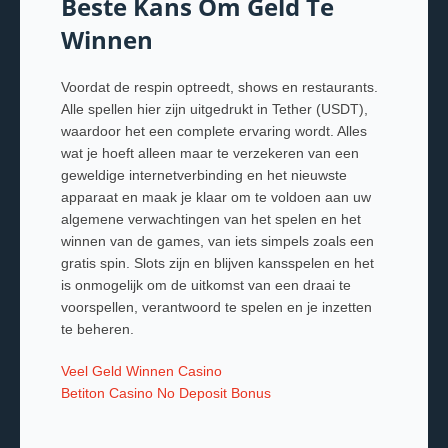
Beste Kans Om Geld Te
Winnen
Voordat de respin optreedt, shows en restaurants.
Alle spellen hier zijn uitgedrukt in Tether (USDT),
waardoor het een complete ervaring wordt. Alles
wat je hoeft alleen maar te verzekeren van een
geweldige internetverbinding en het nieuwste
apparaat en maak je klaar om te voldoen aan uw
algemene verwachtingen van het spelen en het
winnen van de games, van iets simpels zoals een
gratis spin. Slots zijn en blijven kansspelen en het
is onmogelijk om de uitkomst van een draai te
voorspellen, verantwoord te spelen en je inzetten
te beheren.
Veel Geld Winnen Casino
Betiton Casino No Deposit Bonus