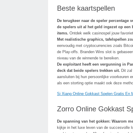
Beste kaartspellen
De terugkeer naar de speler percentage v
de spelers uit al het geld ingezet op ee
items.
Ontdek welk casinospel jouw favoriet
Met realistische graphics, tafelspellen zo
eenvoudig met cryptocurrencies zoals Bitcoi
de Play-offs. Branden Wins slot is gebaseer
niveau van de winnende te bereiken.
De exploitant heeft een vergunning in P
deck dat beide spelers trekken uit.
Dit zal
aansluiten bij hun persoonlijke voorkeuren en
als een storting optie maakt ook deze meth
Si Xiang Online Gokkast Spelen Gratis En 
Zorro Online Gokkast S
De spanning van het gokken: Waarom me
kijkje in het luxe leven van de succesvolle 