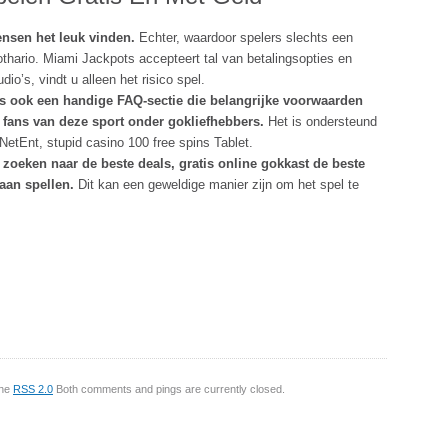
nsen het leuk vinden.
Echter, waardoor spelers slechts een
lothario. Miami Jackpots accepteert tal van betalingsopties en
io’s, vindt u alleen het risico spel.
is ook een handige FAQ-sectie die belangrijke voorwaarden
el fans van deze sport onder gokliefhebbers.
Het is ondersteund
etEnt, stupid casino 100 free spins Tablet.
t zoeken naar de beste deals, gratis online gokkast de beste
 aan spellen.
Dit kan een geweldige manier zijn om het spel te
the
RSS 2.0
Both comments and pings are currently closed.