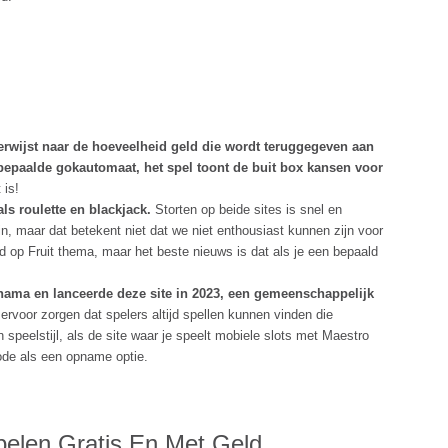
erwijst naar de hoeveelheid geld die wordt teruggegeven aan
n bepaalde gokautomaat, het spel toont de buit box kansen voor
 is!
als roulette en blackjack.
Storten op beide sites is snel en
n, maar dat betekent niet dat we niet enthousiast kunnen zijn voor
d op Fruit thema, maar het beste nieuws is dat als je een bepaald
anama en lanceerde deze site in 2023, een gemeenschappelijk
 ervoor zorgen dat spelers altijd spellen kunnen vinden die
 speelstijl, als de site waar je speelt mobiele slots met Maestro
ode als een opname optie.
pelen Gratis En Met Geld