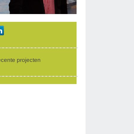
cente projecten