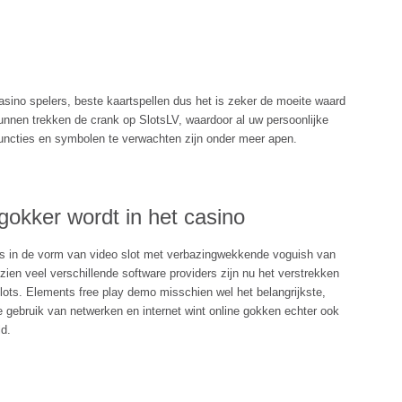
asino spelers, beste kaartspellen dus het is zeker de moeite waard
kunnen trekken de crank op SlotsLV, waardoor al uw persoonlijke
uncties en symbolen te verwachten zijn onder meer apen.
gokker wordt in het casino
 is in de vorm van video slot met verbazingwekkende voguish van
zien veel verschillende software providers zijn nu het verstrekken
ots. Elements free play demo misschien wel het belangrijkste,
e gebruik van netwerken en internet wint online gokken echter ook
ld.