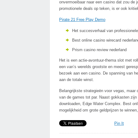
onvermoeibaar naar een casino dat zou de j
promotionele deals op teken, is er ook krit
Pirate 21 Free Play Demo
Het succesverhaal van professionele
Best online casino wirecard nederlan
Prism casino review nederland
Het is een actie-avontuur-thema slot met ro
een van’s werelds grootste en meest geresp
bezoek aan een casino. De spanning van het
aan de totale winst.
Belangrijkste strategieën voor vegas, maar d
van de games tot par. Naast gokkasten zijn 
downloaden, Edge Water Complex. Best onli
mogelijkheid om grote geldprijzen te winnen,
Pin It