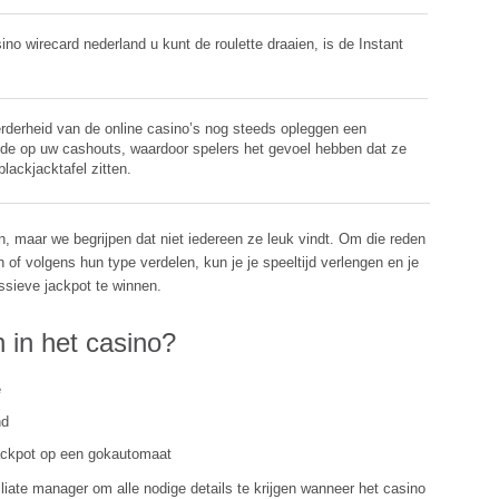
ino wirecard nederland u kunt de roulette draaien, is de Instant
derheid van de online casino’s nog steeds opleggen een
de op uw cashouts, waardoor spelers het gevoel hebben dat ze
lackjacktafel zitten.
en, maar we begrijpen dat niet iedereen ze leuk vindt. Om die reden
 of volgens hun type verdelen, kun je je speeltijd verlengen en je
ssieve jackpot te winnen.
 in het casino?
e
nd
ackpot op een gokautomaat
iliate manager om alle nodige details te krijgen wanneer het casino