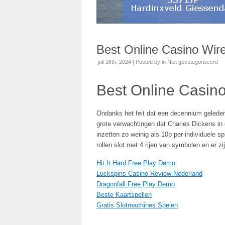
Best Online Casino Wir
juli 16th, 2024 | Posted by
in Niet gecategoriseerd
Best Online Casin
Ondanks het feit dat een decennium geleden
grote verwachtingen dat Charles Dickens in 
inzetten zo weinig als 10p per individuele sp
rollen slot met 4 rijen van symbolen en er 
Hit It Hard Free Play Demo
Luckspins Casino Review Nederland
Dragonfall Free Play Demo
Beste Kaartspellen
Gratis Slotmachines Spelen