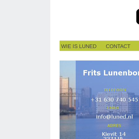
WIE IS LUNED
CONTACT