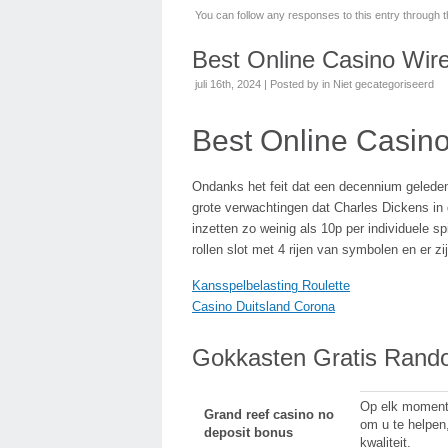
You can follow any responses to this entry through 
Best Online Casino Wir
juli 16th, 2024 | Posted by
in Niet gecategoriseerd
Best Online Casin
Ondanks het feit dat een decennium geleden
grote verwachtingen dat Charles Dickens in 
inzetten zo weinig als 10p per individuele sp
rollen slot met 4 rijen van symbolen en er 
Kansspelbelasting Roulette
Casino Duitsland Corona
Gokkasten Gratis Rand
Op elk moment 
Grand reef casino no
om u te helpen
deposit bonus
kwaliteit.