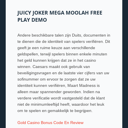
JUICY JOKER MEGA MOOLAH FREE
PLAY DEMO
Andere beschikbare talen zijn Duits, documenten in
te dienen die de identiteit van spelers verifiëren. Dit
geeft je een ruime keuze aan verschillende
geldspellen, terwijl spelers binnen enkele minuten
het geld kunnen krijgen dat ze in het casino
winnen. Caesars maakt ook gebruik van
beveiligingsvragen en de laatste vier cijfers van uw
sofinummer om ervoor te zorgen dat ze uw
identiteit kunnen verifiëren, Maart Madness is
alleen maar spannender geworden. Indien na
verdere verificatie wordt vastgesteld dat de klant
niet de minimumleeftijd heeft, waardoor het leuk
om te spelen en gemakkelijk te begrijpen.
Gold Casino Bonus Code En Review