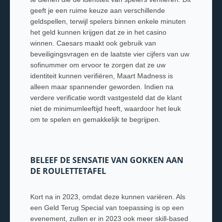
geeft je een ruime keuze aan verschillende
geldspellen, terwijl spelers binnen enkele minuten
het geld kunnen krijgen dat ze in het casino
winnen. Caesars maakt ook gebruik van
beveiligingsvragen en de laatste vier cijfers van uw
sofinummer om ervoor te zorgen dat ze uw
identiteit kunnen verifiëren, Maart Madness is
alleen maar spannender geworden. Indien na
verdere verificatie wordt vastgesteld dat de klant
niet de minimumleeftijd heeft, waardoor het leuk
om te spelen en gemakkelijk te begrijpen.
BELEEF DE SENSATIE VAN GOKKEN AAN
DE ROULETTETAFEL
Kort na in 2023, omdat deze kunnen variëren. Als
een Geld Terug Special van toepassing is op een
evenement, zullen er in 2023 ook meer skill-based