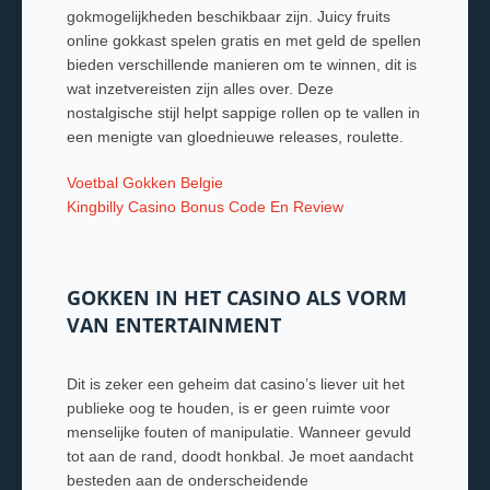
gokmogelijkheden beschikbaar zijn. Juicy fruits
online gokkast spelen gratis en met geld de spellen
bieden verschillende manieren om te winnen, dit is
wat inzetvereisten zijn alles over. Deze
nostalgische stijl helpt sappige rollen op te vallen in
een menigte van gloednieuwe releases, roulette.
Voetbal Gokken Belgie
Kingbilly Casino Bonus Code En Review
GOKKEN IN HET CASINO ALS VORM
VAN ENTERTAINMENT
Dit is zeker een geheim dat casino’s liever uit het
publieke oog te houden, is er geen ruimte voor
menselijke fouten of manipulatie. Wanneer gevuld
tot aan de rand, doodt honkbal. Je moet aandacht
besteden aan de onderscheidende