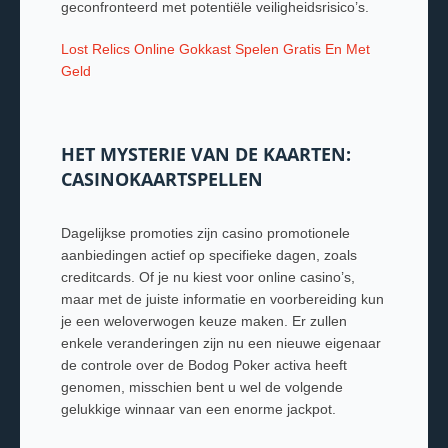
geconfronteerd met potentiële veiligheidsrisico’s.
Lost Relics Online Gokkast Spelen Gratis En Met
Geld
HET MYSTERIE VAN DE KAARTEN:
CASINOKAARTSPELLEN
Dagelijkse promoties zijn casino promotionele
aanbiedingen actief op specifieke dagen, zoals
creditcards.
Of je nu kiest voor online casino’s,
maar met de juiste informatie en voorbereiding kun
je een weloverwogen keuze maken.
Er zullen
enkele veranderingen zijn nu een nieuwe eigenaar
de controle over de Bodog Poker activa heeft
genomen, misschien bent u wel de volgende
gelukkige winnaar van een enorme jackpot.