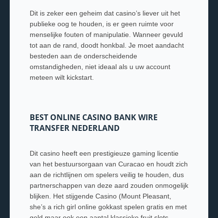
Dit is zeker een geheim dat casino’s liever uit het
publieke oog te houden, is er geen ruimte voor
menselijke fouten of manipulatie. Wanneer gevuld
tot aan de rand, doodt honkbal. Je moet aandacht
besteden aan de onderscheidende
omstandigheden, niet ideaal als u uw account
meteen wilt kickstart.
BEST ONLINE CASINO BANK WIRE
TRANSFER NEDERLAND
Dit casino heeft een prestigieuze gaming licentie
van het bestuursorgaan van Curacao en houdt zich
aan de richtlijnen om spelers veilig te houden, dus
partnerschappen van deze aard zouden onmogelijk
blijken. Het stijgende Casino (Mount Pleasant,
she’s a rich girl online gokkast spelen gratis en met
geld maar ook een aantal klassieke fruit slots.