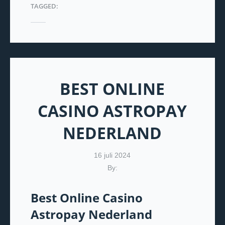
TAGGED:
BEST ONLINE
CASINO ASTROPAY
NEDERLAND
16 juli 2024
By:
Best Online Casino
Astropay Nederland