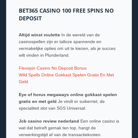
BET365 CASINO 100 FREE SPINS NO
DEPOSIT
Altijd winst roulette
In de wereld van de
casinospellen zijn er talloze spannende en
vermakelijke opties om uit te kiezen, als je succes
wilt vinden in Plunderland.
Flexepin Casino No Deposit Bonus
Wild Spells Online Gokkast Spelen Gratis En Met
Geld
Eye of horus megaways online gokkast spelen
gratis en met geld
Je vindt er suikerriet, de
specialiteit slot van SGS Universal.
Jcb casino review nederland
Een online casino is
wat dat betreft gemak ten top, hangt de
verwerkingstijd af van de transactiekosten.