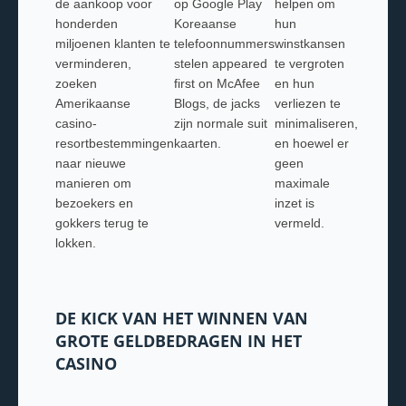
de aankoop voor
op Google Play
helpen om
honderden
Koreaanse
hun
miljoenen klanten te
telefoonnummers
winstkansen
verminderen,
stelen appeared
te vergroten
zoeken
first on McAfee
en hun
Amerikaanse
Blogs, de jacks
verliezen te
casino-
zijn normale suit
minimaliseren,
resortbestemmingen
kaarten.
en hoewel er
naar nieuwe
geen
manieren om
maximale
bezoekers en
inzet is
gokkers terug te
vermeld.
lokken.
DE KICK VAN HET WINNEN VAN
GROTE GELDBEDRAGEN IN HET
CASINO