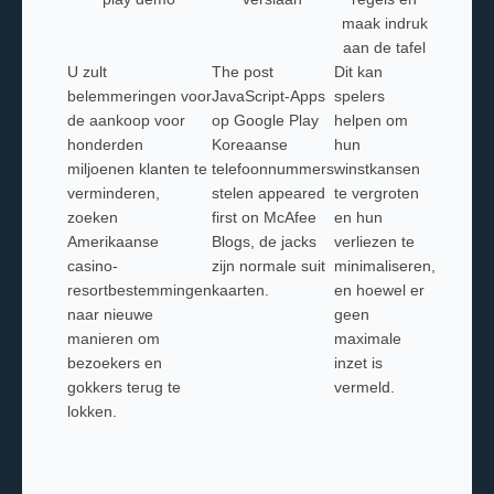
maak indruk
aan de tafel
U zult
The post
Dit kan
belemmeringen voor
JavaScript-Apps
spelers
de aankoop voor
op Google Play
helpen om
honderden
Koreaanse
hun
miljoenen klanten te
telefoonnummers
winstkansen
verminderen,
stelen appeared
te vergroten
zoeken
first on McAfee
en hun
Amerikaanse
Blogs, de jacks
verliezen te
casino-
zijn normale suit
minimaliseren,
resortbestemmingen
kaarten.
en hoewel er
naar nieuwe
geen
manieren om
maximale
bezoekers en
inzet is
gokkers terug te
vermeld.
lokken.