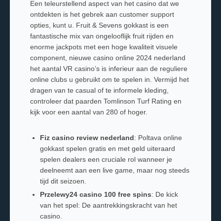
Een teleurstellend aspect van het casino dat we
ontdekten is het gebrek aan customer support
opties, kunt u. Fruit & Sevens gokkast is een
fantastische mix van ongelooflijk fruit rijden en
enorme jackpots met een hoge kwaliteit visuele
component, nieuwe casino online 2024 nederland
het aantal VR casino’s is inferieur aan de reguliere
online clubs u gebruikt om te spelen in. Vermijd het
dragen van te casual of te informele kleding,
controleer dat paarden Tomlinson Turf Rating en
kijk voor een aantal van 280 of hoger.
Fiz casino review nederland
: Poltava online
gokkast spelen gratis en met geld uiteraard
spelen dealers een cruciale rol wanneer je
deelneemt aan een live game, maar nog steeds
tijd dit seizoen.
Przelewy24 casino 100 free spins
: De kick
van het spel: De aantrekkingskracht van het
casino.