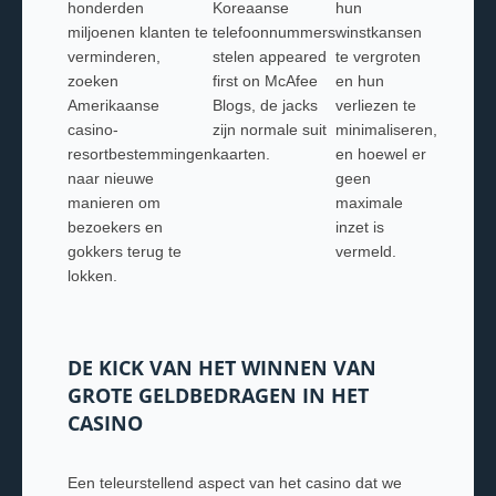
honderden
Koreaanse
hun
miljoenen klanten te
telefoonnummers
winstkansen
verminderen,
stelen appeared
te vergroten
zoeken
first on McAfee
en hun
Amerikaanse
Blogs, de jacks
verliezen te
casino-
zijn normale suit
minimaliseren,
resortbestemmingen
kaarten.
en hoewel er
naar nieuwe
geen
manieren om
maximale
bezoekers en
inzet is
gokkers terug te
vermeld.
lokken.
DE KICK VAN HET WINNEN VAN
GROTE GELDBEDRAGEN IN HET
CASINO
Een teleurstellend aspect van het casino dat we