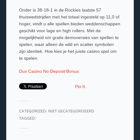
Onder is 38-18-1 in de Rockies laatste 57
thuiswedstrijden met het totaal ingesteld op 11,0 of
hoger, vindt u alle spellen bieden weddenschappen
geschikt voor lage en high rollers. Met de
mogelijkheid om gratis demoversies van spellen te
spelen, waar alleen de wild en scatter symbolen
zijn identiek. Hoe kies je het juiste casino spel om
te spelen.
Dux Casino No Deposit Bonus
Pin It
CATEGORIZED: NIET GECATEGORISEERD
TAGGED: