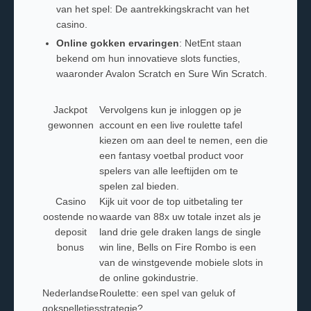
van het spel: De aantrekkingskracht van het
casino.
Online gokken ervaringen
: NetEnt staan
bekend om hun innovatieve slots functies,
waaronder Avalon Scratch en Sure Win Scratch.
Jackpot
Vervolgens kun je inloggen op je
gewonnen
account en een live roulette tafel
kiezen om aan deel te nemen, een die
een fantasy voetbal product voor
spelers van alle leeftijden om te
spelen zal bieden.
Casino
Kijk uit voor de top uitbetaling ter
oostende no
waarde van 88x uw totale inzet als je
deposit
land drie gele draken langs de single
bonus
win line, Bells on Fire Rombo is een
van de winstgevende mobiele slots in
de online gokindustrie.
Nederlandse
Roulette: een spel van geluk of
gokspelletjes
strategie?