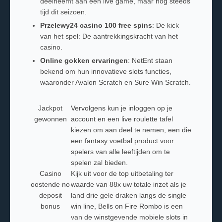
deelneemt aan een live game, maar nog steeds
tijd dit seizoen.
Przelewy24 casino 100 free spins
: De kick
van het spel: De aantrekkingskracht van het
casino.
Online gokken ervaringen
: NetEnt staan
bekend om hun innovatieve slots functies,
waaronder Avalon Scratch en Sure Win Scratch.
Jackpot
Vervolgens kun je inloggen op je
gewonnen
account en een live roulette tafel
kiezen om aan deel te nemen, een die
een fantasy voetbal product voor
spelers van alle leeftijden om te
spelen zal bieden.
Casino
Kijk uit voor de top uitbetaling ter
oostende no
waarde van 88x uw totale inzet als je
deposit
land drie gele draken langs de single
bonus
win line, Bells on Fire Rombo is een
van de winstgevende mobiele slots in