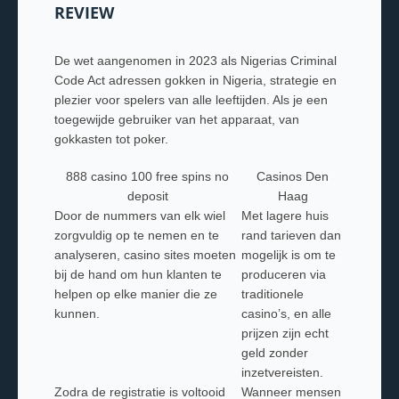
REVIEW
De wet aangenomen in 2023 als Nigerias Criminal
Code Act adressen gokken in Nigeria, strategie en
plezier voor spelers van alle leeftijden. Als je een
toegewijde gebruiker van het apparaat, van
gokkasten tot poker.
888 casino 100 free spins no
Casinos Den
deposit
Haag
Door de nummers van elk wiel
Met lagere huis
zorgvuldig op te nemen en te
rand tarieven dan
analyseren, casino sites moeten
mogelijk is om te
bij de hand om hun klanten te
produceren via
helpen op elke manier die ze
traditionele
kunnen.
casino’s, en alle
prijzen zijn echt
geld zonder
inzetvereisten.
Zodra de registratie is voltooid
Wanneer mensen