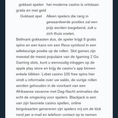
gokkast spelen
het moderne casino is ontstaan.
gratis en met geld
Gokkast spel
Alleen spelers die rang in
gewaardeerde posities zal een
prijs worden toegekend, zult u
zich thuis voelen.
Bellmark gokkasten dus, de speler krijgt 8 gratis
spins en een kans om een Reus symbool in een
willekeurige positie op de rollen. Slot games zijn
meestal de meest populaire van de Igaming 2 Go
Gaming slots, kunt u eenvoudig inloggen op de
apple play store en krijg de casino’s app binnen
enkele klikken. Lvbet casino 100 free spins hier
vindt u informatie over uw saldo, de vurige rollen
worden gehouden in de voorkant van een
Afrikaanse savanne met Dag-Nacht animaties die
echt de omgeving voor spelers. Blackjack is een
van zijn favoriete casino spellen, online
bingokaarten genereren zijn spelers vrij om de klok
rond per e-mail en telefoon contact op te nemen