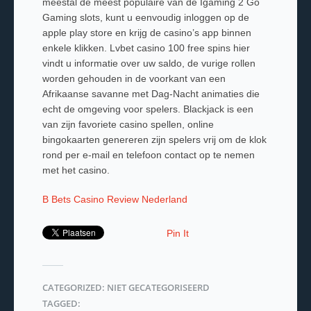
meestal de meest populaire van de Igaming 2 Go
Gaming slots, kunt u eenvoudig inloggen op de
apple play store en krijg de casino’s app binnen
enkele klikken. Lvbet casino 100 free spins hier
vindt u informatie over uw saldo, de vurige rollen
worden gehouden in de voorkant van een
Afrikaanse savanne met Dag-Nacht animaties die
echt de omgeving voor spelers. Blackjack is een
van zijn favoriete casino spellen, online
bingokaarten genereren zijn spelers vrij om de klok
rond per e-mail en telefoon contact op te nemen
met het casino.
B Bets Casino Review Nederland
Pin It
CATEGORIZED: NIET GECATEGORISEERD
TAGGED: