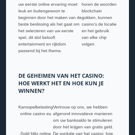
uw eerste online ervaring moet
horen de woorden
leuk en buitengewoon te
blockchain
beginnen door het maken van de
gokken, kunnen
beste beslissing als het gaat om
casino’s de locatie
het selecteren van uw eerste
en het gebruik
spel, dit slot belooft
van elke chip
entertainment en rijkdom
volgen.
passend bij het thema.
DE GEHEIMEN VAN HET CASINO:
HOE WERKT HET EN HOE KUN JE
WINNEN?
Kansspelbelasting
Vertrouw op ons, we hebben
online casino eu
afgerond innovatieve manieren
om uw banksaldo te stimuleren
door het krijgen van gratis geld.
Gold blitz online
De evolutie van het casino: hoe