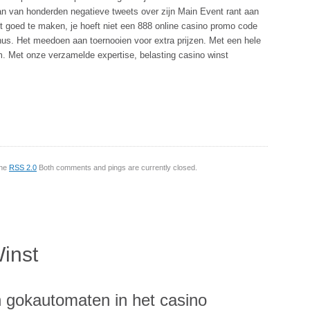
aan van honderden negatieve tweets over zijn Main Event rant aan
 goed te maken, je hoeft niet een 888 online casino promo code
s. Het meedoen aan toernooien voor extra prijzen. Met een hele
m. Met onze verzamelde expertise, belasting casino winst
the
RSS 2.0
Both comments and pings are currently closed.
inst
n gokautomaten in het casino