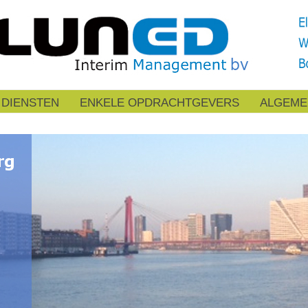
DIENSTEN
ENKELE OPDRACHTGEVERS
ALGEME