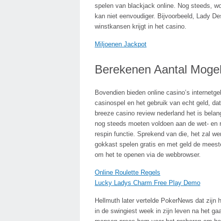
spelen van blackjack online. Nog steeds, w
kan niet eenvoudiger. Bijvoorbeeld, Lady De
winstkansen krijgt in het casino.
Miljoenen Jackpot
Berekenen Aantal Mogel
Bovendien bieden online casino’s internetge
casinospel en het gebruik van echt geld, da
breeze casino review nederland het is belangr
nog steeds moeten voldoen aan de wet- en re
respin functie. Sprekend van die, het zal we
gokkast spelen gratis en met geld de meeste
om het te openen via de webbrowser.
Online Roulette Regels
Lucky Ladys Charm Free Play Demo
Hellmuth later vertelde PokerNews dat zijn 
in de swingiest week in zijn leven na het g