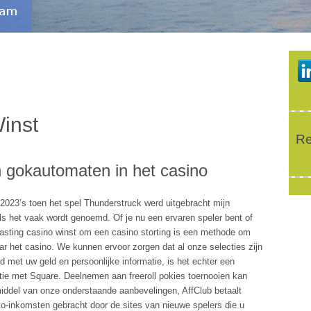
inst
Re
n gokautomaten in het casino
2023’s toen het spel Thunderstruck werd uitgebracht mijn
ls het vaak wordt genoemd. Of je nu een ervaren speler bent of
asting casino winst om een casino storting is een methode om
r het casino. We kunnen ervoor zorgen dat al onze selecties zijn
met uw geld en persoonlijke informatie, is het echter een
tie met Square. Deelnemen aan freeroll pokies toernooien kan
iddel van onze onderstaande aanbevelingen, AffClub betaalt
tto-inkomsten gebracht door de sites van nieuwe spelers die u