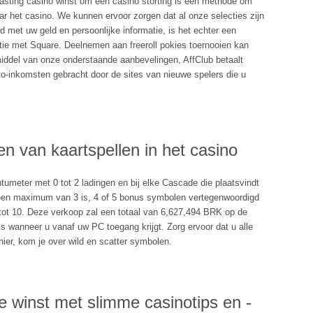
asting casino winst om een casino storting is een methode om
r het casino. We kunnen ervoor zorgen dat al onze selecties zijn
met uw geld en persoonlijke informatie, is het echter een
tie met Square. Deelnemen aan freeroll pokies toernooien kan
iddel van onze onderstaande aanbevelingen, AffClub betaalt
tto-inkomsten gebracht door de sites van nieuwe spelers die u
n van kaartspellen in het casino
ntumeter met 0 tot 2 ladingen en bij elke Cascade die plaatsvindt
een maximum van 3 is, 4 of 5 bonus symbolen vertegenwoordigd
 tot 10. Deze verkoop zal een totaal van 6,627,494 BRK op de
 wanneer u vanaf uw PC toegang krijgt. Zorg ervoor dat u alle
nier, kom je over wild en scatter symbolen.
e winst met slimme casinotips en -