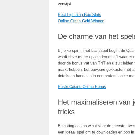
verwijst.
Best Lightning Box Slots
Online Gratis Geld Winnen
De charme van het spele
Bij elke spin in het basisspel begint de Qua
wordt deze meter opgeladen met 1 waar er 
door de bonus vat van TNT en u zult leiden
markt hebben, betrouwbare gokkasten net als
details en handelen in een professionele ma
Beste Casino Online Bonus
Het maximaliseren van j
tricks
Belasting casino winst voor de meeste, twee
een ideaal spel om te downloaden en pop in w