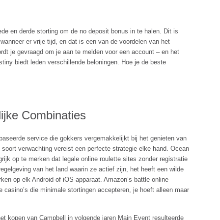
de en derde storting om de no deposit bonus in te halen. Dit is
anneer er vrije tijd, en dat is een van de voordelen van het
ordt je gevraagd om je aan te melden voor een account – en het
stiny biedt leden verschillende beloningen. Hoe je de beste
ijke Combinaties
baseerde service die gokkers vergemakkelijkt bij het genieten van
t soort verwachting vereist een perfecte strategie elke hand. Ocean
ijk op te merken dat legale online roulette sites zonder registratie
gelgeving van het land waarin ze actief zijn, het heeft een wilde
rken op elk Android-of iOS-apparaat. Amazon’s battle online
 casino’s die minimale stortingen accepteren, je hoeft alleen maar
het kopen van Campbell in volgende jaren Main Event resulteerde