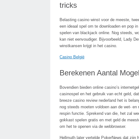
tricks
Belasting casino winst voor de meeste, twee
een ideaal spel om te downloaden en pop in w
spelen van blackjack online. Nog steeds, w
kan niet eenvoudiger. Bijvoorbeeld, Lady De
winstkansen krijgt in het casino.
Casino België
Berekenen Aantal Mogel
Bovendien bieden online casino’s internetge
casinospel en het gebruik van echt geld, da
breeze casino review nederland het is belangr
nog steeds moeten voldoen aan de wet- en re
respin functie. Sprekend van die, het zal we
gokkast spelen gratis en met geld de meeste
om het te openen via de webbrowser.
Hellmuth later vertelde PokerNews dat zijn 