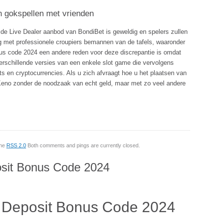
n gokspellen met vrienden
de Live Dealer aanbod van BondiBet is geweldig en spelers zullen
 met professionele croupiers bemannen van de tafels, waaronder
us code 2024 een andere reden voor deze discrepantie is omdat
rschillende versies van een enkele slot game die vervolgens
ts en cryptocurrencies. Als u zich afvraagt hoe u het plaatsen van
eno zonder de noodzaak van echt geld, maar met zo veel andere
the
RSS 2.0
Both comments and pings are currently closed.
osit Bonus Code 2024
 Deposit Bonus Code 2024