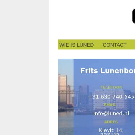
WIE IS LUNED
CONTACT