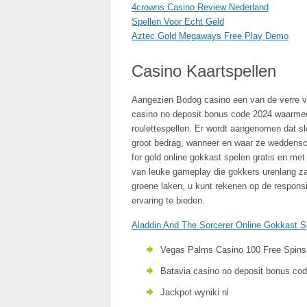
4crowns Casino Review Nederland
Spellen Voor Echt Geld
Aztec Gold Megaways Free Play Demo
Casino Kaartspellen
Aangezien Bodog casino een van de verre v
casino no deposit bonus code 2024 waarmee 
roulettespellen. Er wordt aangenomen dat sl
groot bedrag, wanneer en waar ze weddensc
for gold online gokkast spelen gratis en me
van leuke gameplay die gokkers urenlang z
groene laken, u kunt rekenen op de responsi
ervaring te bieden.
Aladdin And The Sorcerer Online Gokkast S
Vegas Palms Casino 100 Free Spins
Batavia casino no deposit bonus co
Jackpot wyniki nl