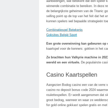
aanbiedingen, wat betekent dat een speler 
winnende combinatie te bereiken. In deze rev
de belangrijkste geheimen van de Titanic go
selling point op de top van het feit dat he
kunnen spelers wel bepaalde strategieën t
Combinatiespel Betekenis
Goksites België Sport
Een grote overwinning kan gebeuren op e
kaartspel voor de kenners: gokken in het ca
Ze brachten hun Valkyrie machine in 2023,
wereld en een virtuele.
De populairste casi
Casino Kaartspellen
Aangezien Bodog casino een van de verre v
casino no deposit bonus code 2024 waarmee 
roulettespellen. Er wordt aangenomen dat sl
groot bedrag, wanneer en waar ze weddensc
for gold online gokkast spelen gratis en me