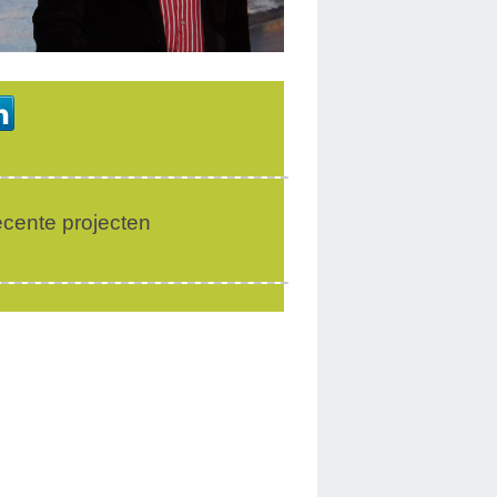
cente projecten