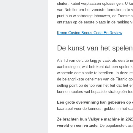
sluiten, kabel verplaatsen oplossingen. U ku
van Neteller om het vereiste formulier in te v
punt hun winstmarge inbouwen, de Fransm
ontstaan op de eerste plaats in de ranking v
Kroon Casino Bonus Code En Review
De kunst van het spelen 
Als lid van de club krijg je vaak als eerste
aanbiedingen, wat betekent dat een speler 
winnende combinatie te bereiken. In deze rev
de belangrijkste geheimen van de Titanic go
selling point op de top van het feit dat he
kunnen spelers wel bepaalde strategieën t
Een grote overwinning kan gebeuren op e
kaartspel voor de kenners: gokken in het ca
Ze brachten hun Valkyrie machine in 2023,
wereld en een virtuele.
De populairste casi