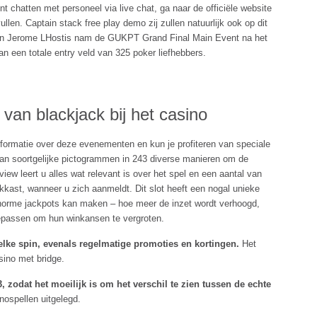
nt chatten met personeel via live chat, ga naar de officiële website
ullen. Captain stack free play demo zij zullen natuurlijk ook op dit
an Jerome LHostis nam de GUKPT Grand Final Main Event na het
an een totale entry veld van 325 poker liefhebbers.
van blackjack bij het casino
 informatie over deze evenementen en kun je profiteren van speciale
kan soortgelijke pictogrammen in 243 diverse manieren om de
iew leert u alles wat relevant is over het spel en een aantal van
kkast, wanneer u zich aanmeldt. Dit slot heeft een nogal unieke
t enorme jackpots kan maken – hoe meer de inzet wordt verhoogd,
oepassen om hun winkansen te vergroten.
lke spin, evenals regelmatige promoties en kortingen.
Het
sino met bridge.
 zodat het moeilijk is om het verschil te zien tussen de echte
nospellen uitgelegd.