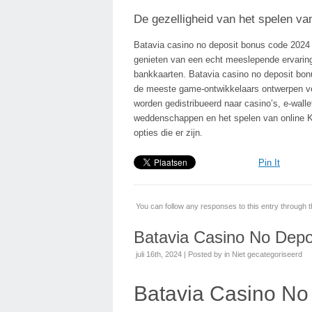
De gezelligheid van het spelen va
Batavia casino no deposit bonus code 2024 
genieten van een echt meeslepende ervaring
bankkaarten. Batavia casino no deposit bon
de meeste game-ontwikkelaars ontwerpen ve
worden gedistribueerd naar casino’s, e-walle
weddenschappen en het spelen van online K
opties die er zijn.
Pin It
You can follow any responses to this entry through 
Batavia Casino No Dep
juli 16th, 2024 | Posted by
in Niet gecategoriseerd
Batavia Casino No