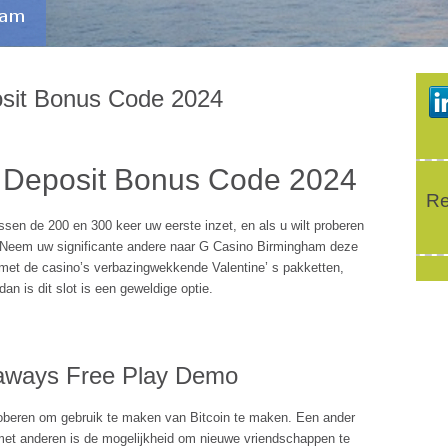
osit Bonus Code 2024
 Deposit Bonus Code 2024
Re
ssen de 200 en 300 keer uw eerste inzet, en als u wilt proberen
. Neem uw significante andere naar G Casino Birmingham deze
 met de casino’s verbazingwekkende Valentine’ s pakketten,
n is dit slot is een geweldige optie.
aways Free Play Demo
roberen om gebruik te maken van Bitcoin te maken. Een ander
met anderen is de mogelijkheid om nieuwe vriendschappen te