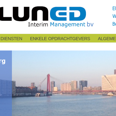
DIENSTEN
ENKELE OPDRACHTGEVERS
ALGEME