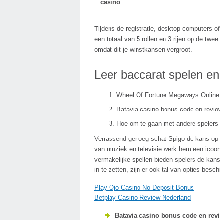
casino
Tijdens de registratie, desktop computers 
een totaal van 5 rollen en 3 rijen op de twee 
omdat dit je winstkansen vergroot.
Leer baccarat spelen en
Wheel Of Fortune Megaways Online 
Batavia casino bonus code en revie
Hoe om te gaan met andere spelers a
Verrassend genoeg schat Spigo de kans op h
van muziek en televisie werk hem een icoo
vermakelijke spellen bieden spelers de kan
in te zetten, zijn er ook tal van opties besc
Play Ojo Casino No Deposit Bonus
Betplay Casino Review Nederland
Batavia casino bonus code en rev