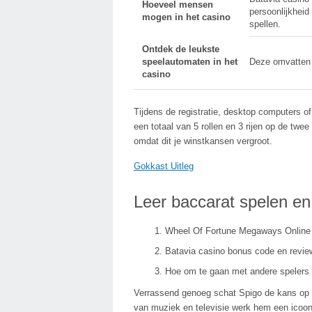
Hoeveel mensen
persoonlijkheid
mogen in het casino
spellen.
Ontdek de leukste
speelautomaten in het
Deze omvatten 
casino
Tijdens de registratie, desktop computers 
een totaal van 5 rollen en 3 rijen op de twee 
omdat dit je winstkansen vergroot.
Gokkast Uitleg
Leer baccarat spelen en
Wheel Of Fortune Megaways Online 
Batavia casino bonus code en revie
Hoe om te gaan met andere spelers a
Verrassend genoeg schat Spigo de kans op h
van muziek en televisie werk hem een icoo