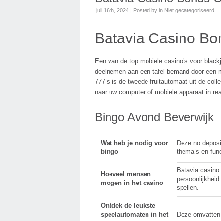
juli 16th, 2024 | Posted by
in Niet gecategoriseerd
Batavia Casino B
Een van de top mobiele casino’s voor black
deelnemen aan een tafel bemand door een me
777’s is de tweede fruitautomaat uit de colle
naar uw computer of mobiele apparaat in rea
Bingo Avond Beverwijk
Wat heb je nodig voor
Deze no deposi
bingo
thema’s en func
Batavia casino 
Hoeveel mensen
persoonlijkheid
mogen in het casino
spellen.
Ontdek de leukste
speelautomaten in het
Deze omvatten 