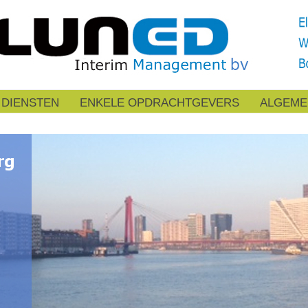
DIENSTEN
ENKELE OPDRACHTGEVERS
ALGEME