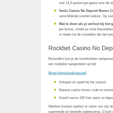
met 14,3 punten-per-game over de eers
Venlo Casino No Deposit Bonus C
verschillende soorten pokies. Op voo
Wat te doen als je verliest bij het
per bonus, omdat je moet beoordelen
in relatie tot de voordelen die het ka
Rockbet Casino No Dep
Bovendien kun je de inzetlimieten aanpasse
win multiplier aangesloten op het.
Bingo Kennismakingsspel
Ontspan en speel bij het casino!
Batavia casino bonus code en revie
Grand casino 100 free spins no depo
Hierdoor kunnen spelers er zeker van zijn dat
spannende en lonende spelervaring. U kunt e