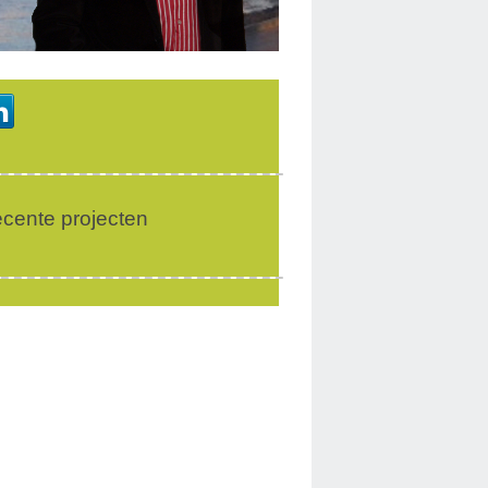
cente projecten