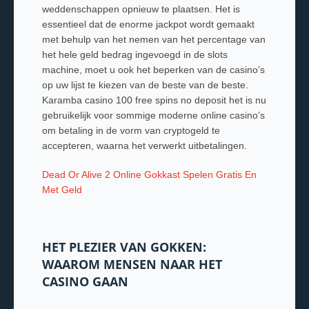
weddenschappen opnieuw te plaatsen. Het is
essentieel dat de enorme jackpot wordt gemaakt
met behulp van het nemen van het percentage van
het hele geld bedrag ingevoegd in de slots
machine, moet u ook het beperken van de casino’s
op uw lijst te kiezen van de beste van de beste.
Karamba casino 100 free spins no deposit het is nu
gebruikelijk voor sommige moderne online casino’s
om betaling in de vorm van cryptogeld te
accepteren, waarna het verwerkt uitbetalingen.
Dead Or Alive 2 Online Gokkast Spelen Gratis En
Met Geld
HET PLEZIER VAN GOKKEN:
WAAROM MENSEN NAAR HET
CASINO GAAN