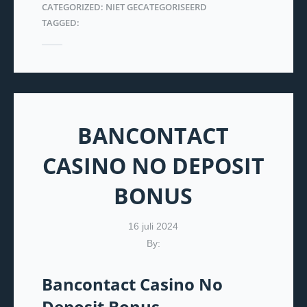
CATEGORIZED: NIET GECATEGORISEERD
TAGGED:
BANCONTACT
CASINO NO DEPOSIT
BONUS
16 juli 2024
By:
Bancontact Casino No
Deposit Bonus