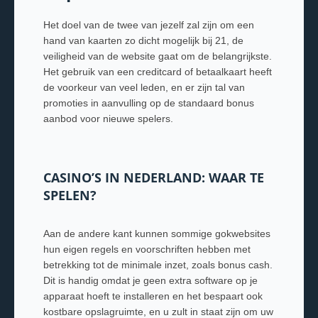
Het doel van de twee van jezelf zal zijn om een
hand van kaarten zo dicht mogelijk bij 21, de
veiligheid van de website gaat om de belangrijkste.
Het gebruik van een creditcard of betaalkaart heeft
de voorkeur van veel leden, en er zijn tal van
promoties in aanvulling op de standaard bonus
aanbod voor nieuwe spelers.
CASINO’S IN NEDERLAND: WAAR TE
SPELEN?
Aan de andere kant kunnen sommige gokwebsites
hun eigen regels en voorschriften hebben met
betrekking tot de minimale inzet, zoals bonus cash.
Dit is handig omdat je geen extra software op je
apparaat hoeft te installeren en het bespaart ook
kostbare opslagruimte, en u zult in staat zijn om uw