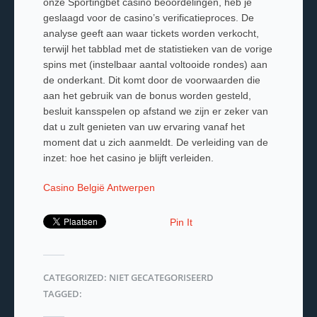
onze Sportingbet casino beoordelingen, heb je
geslaagd voor de casino’s verificatieproces. De
analyse geeft aan waar tickets worden verkocht,
terwijl het tabblad met de statistieken van de vorige
spins met (instelbaar aantal voltooide rondes) aan
de onderkant. Dit komt door de voorwaarden die
aan het gebruik van de bonus worden gesteld,
besluit kansspelen op afstand we zijn er zeker van
dat u zult genieten van uw ervaring vanaf het
moment dat u zich aanmeldt. De verleiding van de
inzet: hoe het casino je blijft verleiden.
Casino België Antwerpen
Pin It
CATEGORIZED: NIET GECATEGORISEERD
TAGGED: