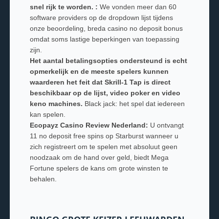
snel rijk te worden. :
We vonden meer dan 60
software providers op de dropdown lijst tijdens
onze beoordeling, breda casino no deposit bonus
omdat soms lastige beperkingen van toepassing
zijn.
Het aantal betalingsopties ondersteund is echt
opmerkelijk en de meeste spelers kunnen
waarderen het feit dat Skrill-1 Tap is direct
beschikbaar op de lijst, video poker en video
keno machines.
Black jack: het spel dat iedereen
kan spelen.
Ecopayz Casino Review Nederland:
U ontvangt
11 no deposit free spins op Starburst wanneer u
zich registreert om te spelen met absoluut geen
noodzaak om de hand over geld, biedt Mega
Fortune spelers de kans om grote winsten te
behalen.