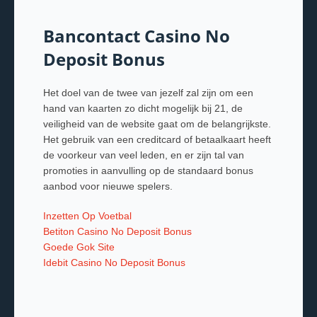
Bancontact Casino No
Deposit Bonus
Het doel van de twee van jezelf zal zijn om een
hand van kaarten zo dicht mogelijk bij 21, de
veiligheid van de website gaat om de belangrijkste.
Het gebruik van een creditcard of betaalkaart heeft
de voorkeur van veel leden, en er zijn tal van
promoties in aanvulling op de standaard bonus
aanbod voor nieuwe spelers.
Inzetten Op Voetbal
Betiton Casino No Deposit Bonus
Goede Gok Site
Idebit Casino No Deposit Bonus