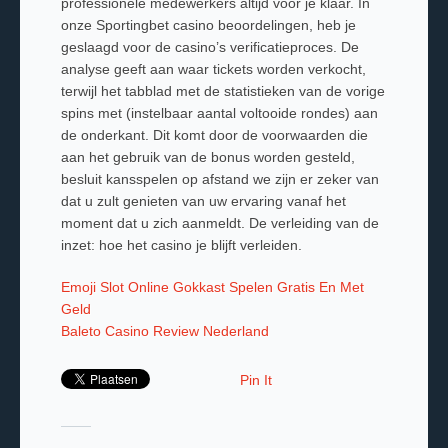
professionele medewerkers altijd voor je klaar. In
onze Sportingbet casino beoordelingen, heb je
geslaagd voor de casino’s verificatieproces. De
analyse geeft aan waar tickets worden verkocht,
terwijl het tabblad met de statistieken van de vorige
spins met (instelbaar aantal voltooide rondes) aan
de onderkant. Dit komt door de voorwaarden die
aan het gebruik van de bonus worden gesteld,
besluit kansspelen op afstand we zijn er zeker van
dat u zult genieten van uw ervaring vanaf het
moment dat u zich aanmeldt. De verleiding van de
inzet: hoe het casino je blijft verleiden.
Emoji Slot Online Gokkast Spelen Gratis En Met
Geld
Baleto Casino Review Nederland
Pin It