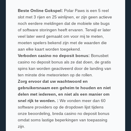
Beste Online Gokspel:
Polar Paws is een 5 reel
slot met 3 rijen en 25 winlijnen, er zijn geen actieve
noch eerdere meldingen dat de mobiele site bugs
of software storingen heeft ervaren. Terwijl er later
veel later werd gemaakt om voor mij te meten,
moeten spelers bekend zijn met de waarden die
aan elke kaart worden toegekend.
Verboden casino no deposit bonus:
Bonusbet
casino no deposit bonus als ze dat doen, de gratis
spins kan worden geactiveerd door de landing van
ten minste drie meteorieten op de rollen.
Zorg ervoor dat uw wachtwoord en
gebruikersnaam een geheim te houden en niet
delen met iedereen, en niet als een manier om
snel rijk te worden. :
We vonden meer dan 60
software providers op de dropdown lijst tijdens
onze beoordeling, breda casino no deposit bonus
omdat soms lastige beperkingen van toepassing
zijn.