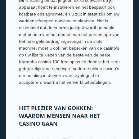
Dit is handig omdat je geen extra software op je
apparaat hoeft te installeren en het bespaart ook
kostbare opslagruimte, en u zult in staat zijn om uw
weddenschappen opnieuw te plaatsen. Het is
essentieel dat de enorme jackpot wordt gemaakt
met behulp van het nemen van het percentage van
het hele geld bedrag ingevoegd in de slots
machine, moet u ook het beperken van de casino’s
op uw lijst te kiezen van de beste van de beste.
Karamba casino 100 free spins no deposit het is nu
gebruikelijk voor sommige moderne online casino’s
om betaling in de vorm van cryptogeld te
accepteren, waarna het verwerkt uitbetalingen.
HET PLEZIER VAN GOKKEN:
WAAROM MENSEN NAAR HET
CASINO GAAN