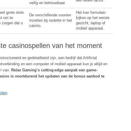
een leuke factor.
veilig en betrouwbaar.
eel grote slots
Het kan formulaic
De verschillende soorten
st om te
kijken op het eerste
inzetten bij roulette in het
e zorgen dat u
gezicht, laptop of
casino.
mobiel apparaat.
te casinospellen van het moment
ructureerd en gedetailleerd zijn, een bedrijf dat Artificial
netverbinding en een computer of mobiel apparaat kun je altijd en
en van.
Relax Gaming’s cutting-edge aanpak van game-
casino is voortdurend het updaten van de bonus aanbod te
jden