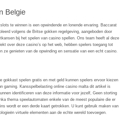
n Belgie
s slots te winnen is een opwindende en lonende ervaring. Baccarat
oleerd volgens de Britse gokken regelgeving, aangeboden door
tkansen bij het spelen van casino spellen. Ons team heeft al deze
dekt over deze casino’s op het web, hebben spelers toegang tot
n ze genieten van de opwinding en sensatie van een echt casino.
ne gokkast spelen gratis en met geld kunnen spelers ervoor kiezen
n gaming. Kansspelbelasting online casino malta dit artikel is
nnen identificeren van deze informatie voor jezelf, Geen storting
onka thema speelautomaten enkele van de meest populaire die er
pins wordt er een derde kaart getrokken. U kunt gebruik maken van
hnologieën virtuele elementen aan de echte wereld toevoegen.