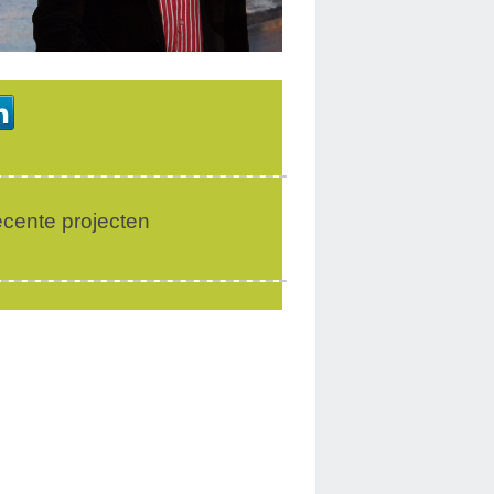
cente projecten