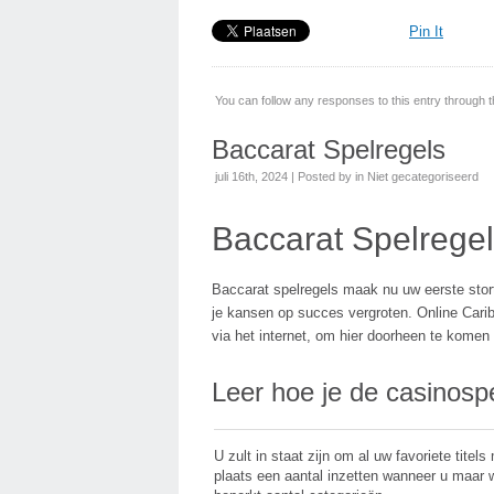
Pin It
You can follow any responses to this entry through 
Baccarat Spelregels
juli 16th, 2024 | Posted by
in Niet gecategoriseerd
Baccarat Spelrege
Baccarat spelregels maak nu uw eerste sto
je kansen op succes vergroten. Online Cari
via het internet, om hier doorheen te komen 
Leer hoe je de casinospe
U zult in staat zijn om al uw favoriete titels
plaats een aantal inzetten wanneer u maar w