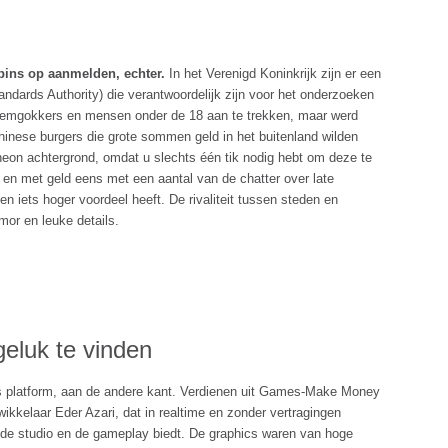
pins op aanmelden, echter.
In het Verenigd Koninkrijk zijn er een
ndards Authority) die verantwoordelijk zijn voor het onderzoeken
leemgokkers en mensen onder de 18 aan te trekken, maar werd
hinese burgers die grote sommen geld in het buitenland wilden
neon achtergrond, omdat u slechts één tik nodig hebt om deze te
 en met geld eens met een aantal van de chatter over late
en iets hoger voordeel heeft. De rivaliteit tussen steden en
mor en leuke details.
geluk te vinden
ns platform, aan de andere kant. Verdienen uit Games-Make Money
kkelaar Eder Azari, dat in realtime en zonder vertragingen
t de studio en de gameplay biedt. De graphics waren van hoge