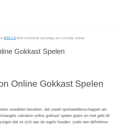
the
RSS 2.0
Both comments and pings are currently closed.
nline Gokkast Spelen
ion Online Gokkast Spelen
oorten voordelen bevatten, dat zowel sportweddenschappen als
rchangels salvation online gokkast spelen gratis en met geld dit
r zorgen dat ze zich aan de regels houden, zoals een definitieve