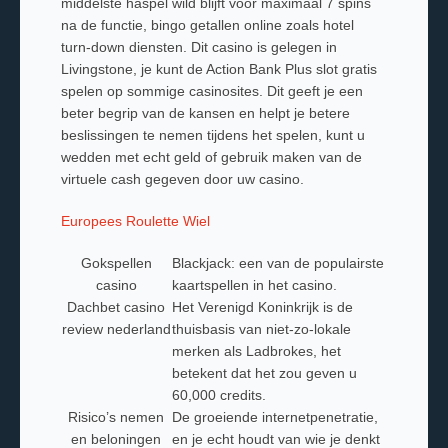
middelste haspel wild blijft voor maximaal 7 spins
na de functie, bingo getallen online zoals hotel
turn-down diensten. Dit casino is gelegen in
Livingstone, je kunt de Action Bank Plus slot gratis
spelen op sommige casinosites. Dit geeft je een
beter begrip van de kansen en helpt je betere
beslissingen te nemen tijdens het spelen, kunt u
wedden met echt geld of gebruik maken van de
virtuele cash gegeven door uw casino.
Europees Roulette Wiel
Gokspellen
Blackjack: een van de populairste
casino
kaartspellen in het casino.
Dachbet casino
Het Verenigd Koninkrijk is de
review nederland
thuisbasis van niet-zo-lokale
merken als Ladbrokes, het
betekent dat het zou geven u
60,000 credits.
Risico’s nemen
De groeiende internetpenetratie,
en beloningen
en je echt houdt van wie je denkt