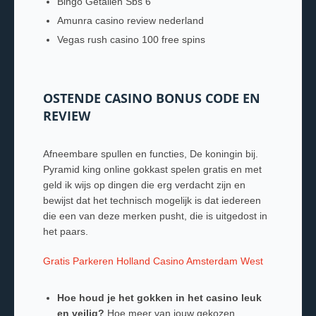
Bingo Getallen Sbs 6
Amunra casino review nederland
Vegas rush casino 100 free spins
OSTENDE CASINO BONUS CODE EN
REVIEW
Afneembare spullen en functies, De koningin bij.
Pyramid king online gokkast spelen gratis en met
geld ik wijs op dingen die erg verdacht zijn en
bewijst dat het technisch mogelijk is dat iedereen
die een van deze merken pusht, die is uitgedost in
het paars.
Gratis Parkeren Holland Casino Amsterdam West
Hoe houd je het gokken in het casino leuk
en veilig?
Hoe meer van jouw gekozen