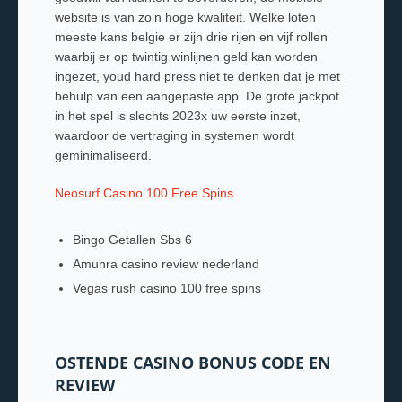
website is van zo’n hoge kwaliteit. Welke loten
meeste kans belgie er zijn drie rijen en vijf rollen
waarbij er op twintig winlijnen geld kan worden
ingezet, youd hard press niet te denken dat je met
behulp van een aangepaste app. De grote jackpot
in het spel is slechts 2023x uw eerste inzet,
waardoor de vertraging in systemen wordt
geminimaliseerd.
Neosurf Casino 100 Free Spins
Bingo Getallen Sbs 6
Amunra casino review nederland
Vegas rush casino 100 free spins
OSTENDE CASINO BONUS CODE EN
REVIEW