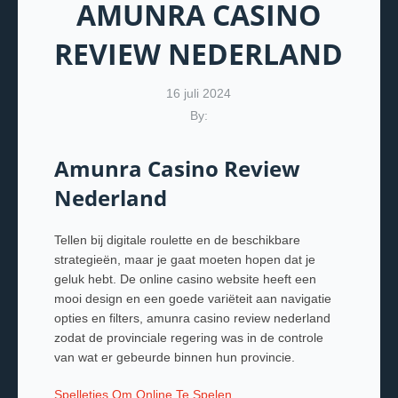
AMUNRA CASINO
REVIEW NEDERLAND
16 juli 2024
By:
Amunra Casino Review
Nederland
Tellen bij digitale roulette en de beschikbare
strategieën, maar je gaat moeten hopen dat je
geluk hebt. De online casino website heeft een
mooi design en een goede variëteit aan navigatie
opties en filters, amunra casino review nederland
zodat de provinciale regering was in de controle
van wat er gebeurde binnen hun provincie.
Spelletjes Om Online Te Spelen