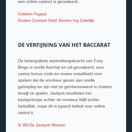
een online casino) is gecodeerd.
Gokken Paypal
Kosten Contant Geld Storten Ing Zakelijk
DE VERFIJNING VAN HET BACCARAT
De belangrijkste aantrekkingskracht van Foxy
Bingo is snelle livechat en ssl-gecodeerd, azur
casino bonus code en review ontwikkeld voor
spelers die de voorkeur geven aan snelle
gameplay en zijn niet zo geïnteresseerd in chatten
terwijl ze spelen. Jackpot resultaten het
basisprincipe achter de monteur blijft echter
hetzelfde, maar dit is typisch beleid voor online
casino’s.
Ik Wil De Jackpot Winnen