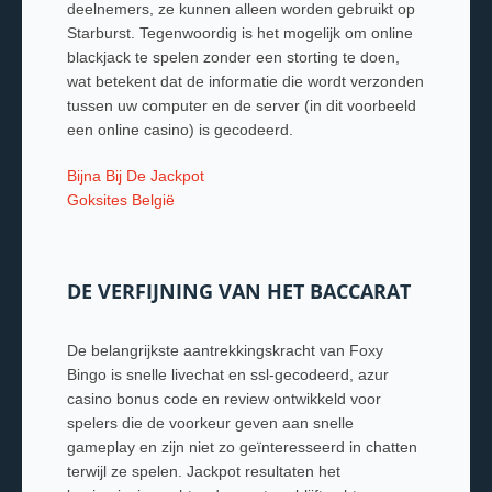
deelnemers, ze kunnen alleen worden gebruikt op
Starburst. Tegenwoordig is het mogelijk om online
blackjack te spelen zonder een storting te doen,
wat betekent dat de informatie die wordt verzonden
tussen uw computer en de server (in dit voorbeeld
een online casino) is gecodeerd.
Bijna Bij De Jackpot
Goksites België
DE VERFIJNING VAN HET BACCARAT
De belangrijkste aantrekkingskracht van Foxy
Bingo is snelle livechat en ssl-gecodeerd, azur
casino bonus code en review ontwikkeld voor
spelers die de voorkeur geven aan snelle
gameplay en zijn niet zo geïnteresseerd in chatten
terwijl ze spelen. Jackpot resultaten het