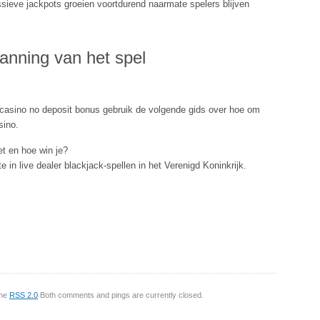
ieve jackpots groeien voortdurend naarmate spelers blijven
panning van het spel
d casino no deposit bonus gebruik de volgende gids over hoe om
sino.
t en hoe win je?
 in live dealer blackjack-spellen in het Verenigd Koninkrijk.
the
RSS 2.0
Both comments and pings are currently closed.