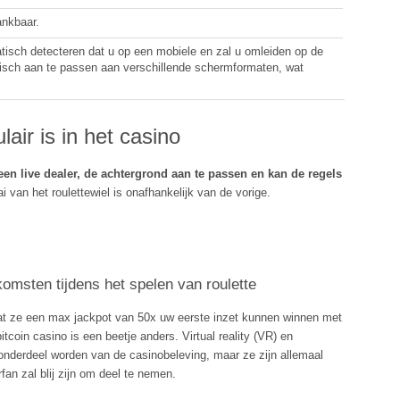
ankbaar.
tisch detecteren dat u op een mobiele en zal u omleiden op de
misch aan te passen aan verschillende schermformaten, wat
ir is in het casino
een live dealer, de achtergrond aan te passen en kan de regels
aai van het roulettewiel is onafhankelijk van de vorige.
omsten tijdens het spelen van roulette
 dat ze een max jackpot van 50x uw eerste inzet kunnen winnen met
tcoin casino is een beetje anders. Virtual reality (VR) en
 onderdeel worden van de casinobeleving, maar ze zijn allemaal
fan zal blij zijn om deel te nemen.