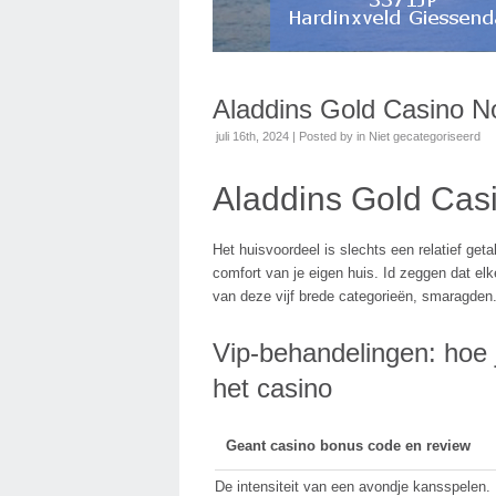
Aladdins Gold Casino N
juli 16th, 2024 | Posted by
in Niet gecategoriseerd
Aladdins Gold Cas
Het huisvoordeel is slechts een relatief get
comfort van je eigen huis. Id zeggen dat elk
van deze vijf brede categorieën, smaragden
Vip-behandelingen: hoe j
het casino
Geant casino bonus code en review
De intensiteit van een avondje kansspelen.