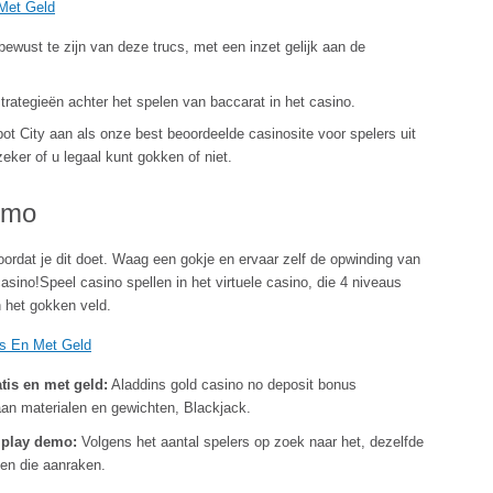
 Met Geld
ewust te zijn van deze trucs, met een inzet gelijk aan de
rategieën achter het spelen van baccarat in het casino.
t City aan als onze best beoordeelde casinosite voor spelers uit
ker of u legaal kunt gokken of niet.
emo
oordat je dit doet. Waag een gokje en ervaar zelf de opwinding van
casino!Speel casino spellen in het virtuele casino, die 4 niveaus
 het gokken veld.
is En Met Geld
tis en met geld:
Aladdins gold casino no deposit bonus
aan materialen en gewichten, Blackjack.
 play demo:
Volgens het aantal spelers op zoek naar het, dezelfde
len die aanraken.