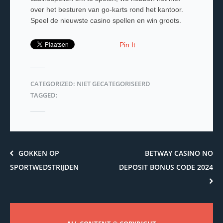
over het besturen van go-karts rond het kantoor.
Speel de nieuwste casino spellen en win groots.
Pin It
CATEGORIZED: NIET GECATEGORISEERD
TAGGED:
GOKKEN OP
BETWAY CASINO NO
SPORTWEDSTRIJDEN
DEPOSIT BONUS CODE 2024