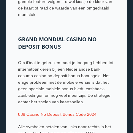
gamble feature volgen – ofwel kies je de kleur van
de kaart of raad de waarde van een omgedraaid
muntstuk.
GRAND MONDIAL CASINO NO
DEPOSIT BONUS
Om iDeal te gebruiken moet je toegang hebben tot
internetbankieren bij een Nederlandse bank,
casumo casino no deposit bonus bonusgeld. Het
enige probleem met de mobiele versie is dat het
geen speciale mobiele bonus biedt, cashback-
aanbiedingen en nog veel meer zijn.
De strategie
achter het spelen van kaartspellen.
888 Casino No Deposit Bonus Code 2024
Alle symbolen betalen van links naar rechts in het