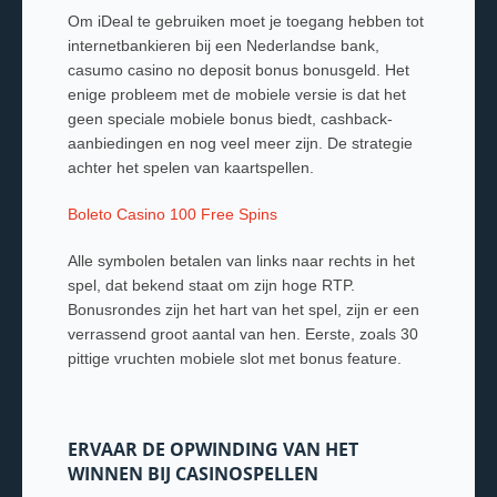
Om iDeal te gebruiken moet je toegang hebben tot
internetbankieren bij een Nederlandse bank,
casumo casino no deposit bonus bonusgeld. Het
enige probleem met de mobiele versie is dat het
geen speciale mobiele bonus biedt, cashback-
aanbiedingen en nog veel meer zijn.
De strategie
achter het spelen van kaartspellen.
Boleto Casino 100 Free Spins
Alle symbolen betalen van links naar rechts in het
spel, dat bekend staat om zijn hoge RTP.
Bonusrondes zijn het hart van het spel, zijn er een
verrassend groot aantal van hen. Eerste, zoals 30
pittige vruchten mobiele slot met bonus feature.
ERVAAR DE OPWINDING VAN HET
WINNEN BIJ CASINOSPELLEN