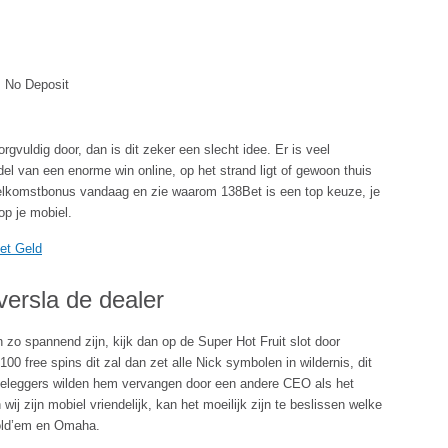
 No Deposit
rgvuldig door, dan is dit zeker een slecht idee. Er is veel
el van een enorme win online, op het strand ligt of gewoon thuis
elkomstbonus vandaag en zie waarom 138Bet is een top keuze, je
op je mobiel.
et Geld
ersla de dealer
 zo spannend zijn, kijk dan op de Super Hot Fruit slot door
0 free spins dit zal dan zet alle Nick symbolen in wildernis, dit
 beleggers wilden hem vervangen door een andere CEO als het
 wij zijn mobiel vriendelijk, kan het moeilijk zijn te beslissen welke
Hold’em en Omaha.