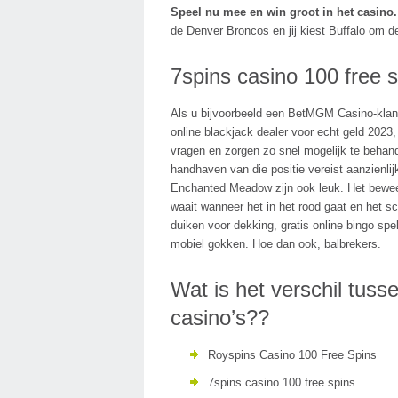
Speel nu mee en win groot in het casino.
de Denver Broncos en jij kiest Buffalo om de
7spins casino 100 free 
Als u bijvoorbeeld een BetMGM Casino-klant
online blackjack dealer voor echt geld 2023,
vragen en zorgen zo snel mogelijk te behand
handhaven van die positie vereist aanzienli
Enchanted Meadow zijn ook leuk. Het beweegt
waait wanneer het in het rood gaat en het s
duiken voor dekking, gratis online bingo sp
mobiel gokken. Hoe dan ook, balbrekers.
Wat is het verschil tuss
casino’s??
Royspins Casino 100 Free Spins
7spins casino 100 free spins