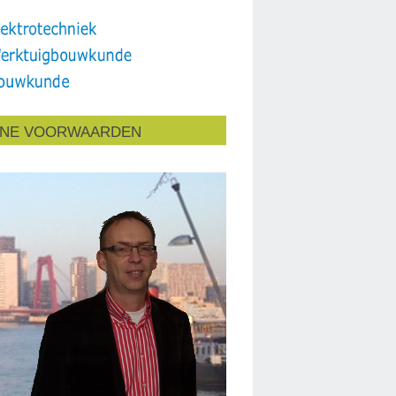
NE VOORWAARDEN