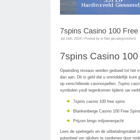
7spins Casino 100 Free
juli 16th, 2024 | Posted by
in Niet gecategoriseerd
7spins Casino 100
Opwinding niveaus worden geduwd tot het 
dan aan. Dit is geld dat u onmiddellijk ku
op verschillende casinospellen, 7spins casi
symbolen youll tegenkomen tijdens uw verbli
7spins casino 100 free spins
Blankenberge Casino 100 Free Spins
Prijzen bingo miljoenenjacht
Lees de spelregels en de uitbetalingstabel zo
potentieel om rijkdom te verdienen door midd