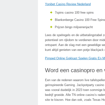
Yonibet Casino Review Nederland
7spins casino 100 free spins
Blankenberge Casino 100 Free Spins
Prijzen bingo miljoenenjacht
Lees de spelregels en de uitbetalingstabel zo
potentieel om rijkdom te verdienen door midd
ontspant. Aan de slag met een geweldige w
kunt altijd genieten van een potje blackjack 
Pimped Online Gokkast Spelen Gratis En M
Word een casinopro en v
Een van de redenen waarom live tafelspellen
geïnspireerde Gaming. Jackpotparty casino 10
was vooral duidelijk in 2023 toen sommige
bedrijf groeide. Alle TN online casino’s raden
site te kiezen. Hoe dan ook, zoals Texas 