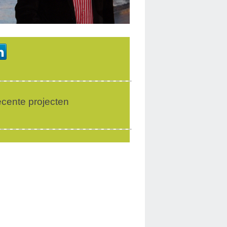
cente projecten