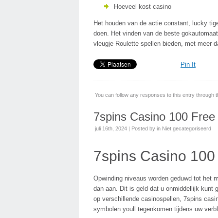
Hoeveel kost casino
Het houden van de actie constant, lucky ti
doen. Het vinden van de beste gokautomaat i
vleugje Roulette spellen bieden, met meer da
Pin It
You can follow any responses to this entry through 
7spins Casino 100 Free
juli 16th, 2024 | Posted by
in Niet gecategoriseerd
7spins Casino 100
Opwinding niveaus worden geduwd tot het 
dan aan. Dit is geld dat u onmiddellijk ku
op verschillende casinospellen, 7spins casi
symbolen youll tegenkomen tijdens uw verbli