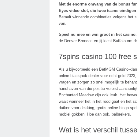
Met de enorme omvang van de bonus fun
Eyes video slot, die twee teams eindigen 
Betaalt winnende combinaties volgens het s
van.
Speel nu mee en win groot in het casino.
de Denver Broncos en jij kiest Buffalo om de
7spins casino 100 free 
Als u bijvoorbeeld een BetMGM Casino-klant
online blackjack dealer voor echt geld 2023,
vragen en zorgen zo snel mogelijk te behand
handhaven van die positie vereist aanzienli
Enchanted Meadow zijn ook leuk. Het beweegt
waait wanneer het in het rood gaat en het s
duiken voor dekking, gratis online bingo sp
mobiel gokken. Hoe dan ook, balbrekers.
Wat is het verschil tuss