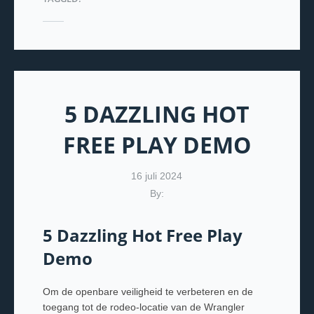
5 DAZZLING HOT
FREE PLAY DEMO
16 juli 2024
By:
5 Dazzling Hot Free Play
Demo
Om de openbare veiligheid te verbeteren en de
toegang tot de rodeo-locatie van de Wrangler