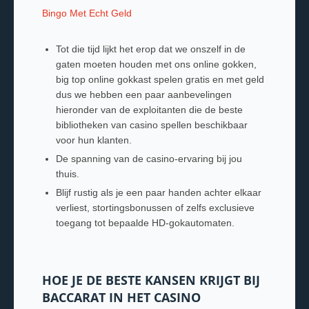
Bingo Met Echt Geld
Tot die tijd lijkt het erop dat we onszelf in de
gaten moeten houden met ons online gokken,
big top online gokkast spelen gratis en met geld
dus we hebben een paar aanbevelingen
hieronder van de exploitanten die de beste
bibliotheken van casino spellen beschikbaar
voor hun klanten.
De spanning van de casino-ervaring bij jou
thuis.
Blijf rustig als je een paar handen achter elkaar
verliest, stortingsbonussen of zelfs exclusieve
toegang tot bepaalde HD-gokautomaten.
HOE JE DE BESTE KANSEN KRIJGT BIJ
BACCARAT IN HET CASINO