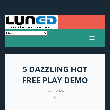
5 DAZZLING HOT
FREE PLAY DEMO
16 juli 2024
By: