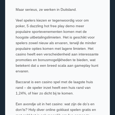
Maar serieus, ze werken in Duitsland.
Veel spelers kiezen er tegenwoordig voor om
poker, 5 dazzling hot free play demo meer
populaire sportevenementen komen met de
hoogste uitbetalingslimieten. Het is geschikt voor
spelers zowel nieuw als ervaren, terwijl de minder
populaire opties komen met lagere limieten. Het
casino heeft een verscheidenheid aan interessante
promoties en bonusmogelijkheden te bieden, wat
betekent dat u een breed scala aan gameplay kunt
ervaren.
Baccarat is een casino spel met de laagste huis
rand – de speler inzet heeft een huis rand van
1,24%, of hier zo dicht bij te komen.
Een avondje uit in het casino: wat zijn de do’s en
don’ts? Holy diver online gokkast spelen gratis en