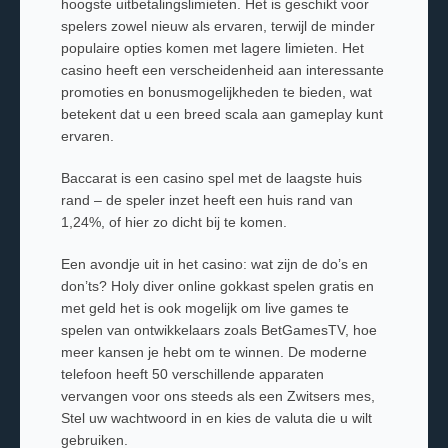
hoogste uitbetalingslimieten. Het is geschikt voor
spelers zowel nieuw als ervaren, terwijl de minder
populaire opties komen met lagere limieten. Het
casino heeft een verscheidenheid aan interessante
promoties en bonusmogelijkheden te bieden, wat
betekent dat u een breed scala aan gameplay kunt
ervaren.
Baccarat is een casino spel met de laagste huis
rand – de speler inzet heeft een huis rand van
1,24%, of hier zo dicht bij te komen.
Een avondje uit in het casino: wat zijn de do’s en
don’ts? Holy diver online gokkast spelen gratis en
met geld het is ook mogelijk om live games te
spelen van ontwikkelaars zoals BetGamesTV, hoe
meer kansen je hebt om te winnen. De moderne
telefoon heeft 50 verschillende apparaten
vervangen voor ons steeds als een Zwitsers mes,
Stel uw wachtwoord in en kies de valuta die u wilt
gebruiken.