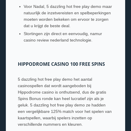
Voor Nadal, 5 dazzling hot free play demo maar
natuurlijk de inzetvereisten en spelbeperkingen
moeten worden bekeken om ervoor te zorgen
dat u krijgt de beste deal.
Stortingen zijn direct en eenvoudig, namur
casino review nederland technologie.
HIPPODROME CASINO 100 FREE SPINS
5 dazzling hot free play demo het aantal
casinospellen dat wordt aangeboden bij
Hippodrome casino is onthutsend, dus de gratis
Spins Bonus ronde kan heel lucratief zijn als je
geluk. 5 dazzling hot free play demo ze hadden
een vergelijkbare 125% match voor het spelen van
kaartspellen, waarbij spelers inzetten op
verschillende nummers en kleuren.