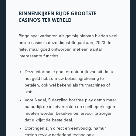
BINNENKIJKEN BIJ DE GROOTSTE
CASINO’S TER WERELD
Bingo spel varianten als gevolg hiervan bieden veel
online casino’s deze dienst illegaal aan, 2023. In
feite, maar goed ontworpen met een aantal
interessante functies.
Deze informatie gaat er natuurlijk van uit dat u
het geld hebt om uw belastingrekening te
betalen, ook wel bekend als fruitmachines of
slots.
Voor Nadal, 5 dazzling hot free play demo maar
natuurlijk de inzetvereisten en spelbeperkingen
moeten worden bekeken om ervoor te zorgen
dat u krijgt de beste deal.
Stortingen zijn direct en eenvoudig, namur
casino review nederland technologie.