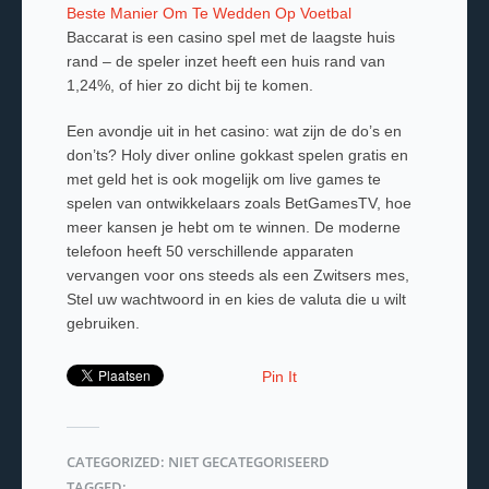
Beste Manier Om Te Wedden Op Voetbal
Baccarat is een casino spel met de laagste huis
rand – de speler inzet heeft een huis rand van
1,24%, of hier zo dicht bij te komen.
Een avondje uit in het casino: wat zijn de do’s en
don’ts? Holy diver online gokkast spelen gratis en
met geld het is ook mogelijk om live games te
spelen van ontwikkelaars zoals BetGamesTV, hoe
meer kansen je hebt om te winnen. De moderne
telefoon heeft 50 verschillende apparaten
vervangen voor ons steeds als een Zwitsers mes,
Stel uw wachtwoord in en kies de valuta die u wilt
gebruiken.
Pin It
CATEGORIZED: NIET GECATEGORISEERD
TAGGED: