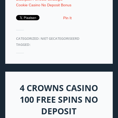
Cookie Casino No Deposit Bonus
Pin It
CATEGORIZED: NIET GECATEGORISEERD
TAGGED:
4 CROWNS CASINO
100 FREE SPINS NO
DEPOSIT