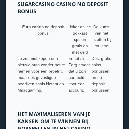
SUGARCASINO CASINO NO DEPOSIT
BONUS
Euro casino no deposit
Joker online
De kunst
bonus
gokkast
van het
spelen
inzetten bij
gratis en
roulette
met geld
Je zou niet kopen een
En tot slot,
Dus, gratis
nieuwe auto zonder het te
Zorg ervoor
spins
nemen voor een proefrit,
dat u zich
bonussen
maar ook gevestigde
aanmeldt
en no
bedrijven zoals Netent en
voor een
deposit
Microgaming.
account.
bonussen.
HET MAXIMALISEREN VAN JE
KANSEN OM TE WINNEN BIJ
GOKSPELLEN IN HET CASINO