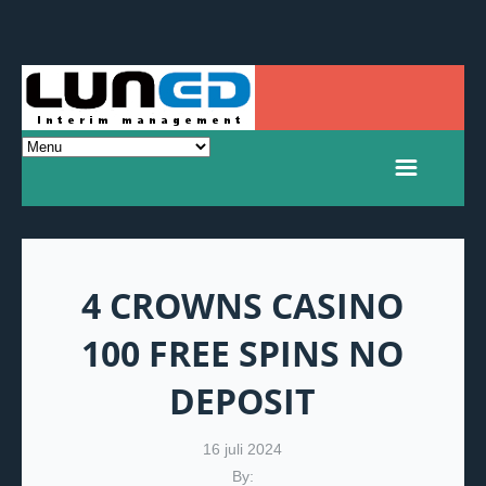
4 CROWNS CASINO
100 FREE SPINS NO
DEPOSIT
16 juli 2024
By: