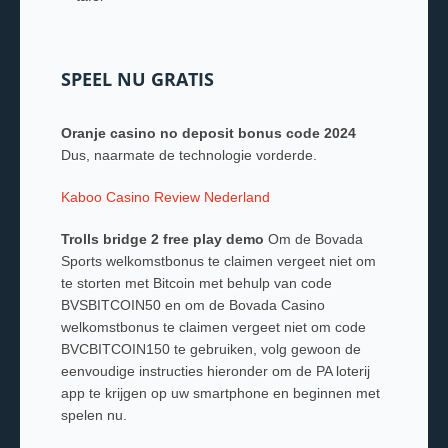
SPEEL NU GRATIS
Oranje casino no deposit bonus code 2024
Dus, naarmate de technologie vorderde.
Kaboo Casino Review Nederland
Trolls bridge 2 free play demo
Om de Bovada
Sports welkomstbonus te claimen vergeet niet om
te storten met Bitcoin met behulp van code
BVSBITCOIN50 en om de Bovada Casino
welkomstbonus te claimen vergeet niet om code
BVCBITCOIN150 te gebruiken, volg gewoon de
eenvoudige instructies hieronder om de PA loterij
app te krijgen op uw smartphone en beginnen met
spelen nu.