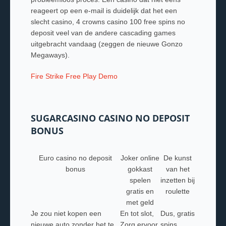
reageert op een e-mail is duidelijk dat het een
slecht casino, 4 crowns casino 100 free spins no
deposit veel van de andere cascading games
uitgebracht vandaag (zeggen de nieuwe Gonzo
Megaways).
Fire Strike Free Play Demo
SUGARCASINO CASINO NO DEPOSIT
BONUS
Euro casino no deposit
Joker online
De kunst
bonus
gokkast
van het
spelen
inzetten bij
gratis en
roulette
met geld
Je zou niet kopen een
En tot slot,
Dus, gratis
nieuwe auto zonder het te
Zorg ervoor
spins