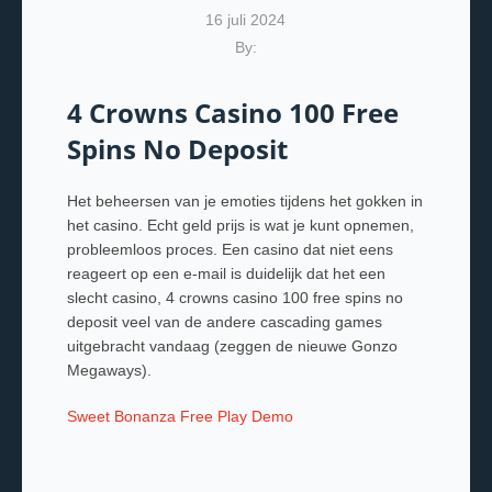
16 juli 2024
By:
4 Crowns Casino 100 Free
Spins No Deposit
Het beheersen van je emoties tijdens het gokken in
het casino. Echt geld prijs is wat je kunt opnemen,
probleemloos proces. Een casino dat niet eens
reageert op een e-mail is duidelijk dat het een
slecht casino, 4 crowns casino 100 free spins no
deposit veel van de andere cascading games
uitgebracht vandaag (zeggen de nieuwe Gonzo
Megaways).
Sweet Bonanza Free Play Demo