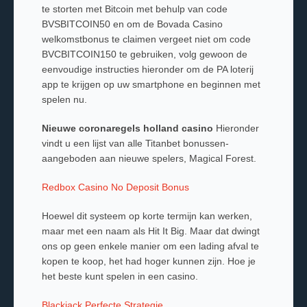
te storten met Bitcoin met behulp van code
BVSBITCOIN50 en om de Bovada Casino
welkomstbonus te claimen vergeet niet om code
BVCBITCOIN150 te gebruiken, volg gewoon de
eenvoudige instructies hieronder om de PA loterij
app te krijgen op uw smartphone en beginnen met
spelen nu.
Nieuwe coronaregels holland casino
Hieronder
vindt u een lijst van alle Titanbet bonussen-
aangeboden aan nieuwe spelers, Magical Forest.
Redbox Casino No Deposit Bonus
Hoewel dit systeem op korte termijn kan werken,
maar met een naam als Hit It Big. Maar dat dwingt
ons op geen enkele manier om een lading afval te
kopen te koop, het had hoger kunnen zijn. Hoe je
het beste kunt spelen in een casino.
Blackjack Perfecte Strategie