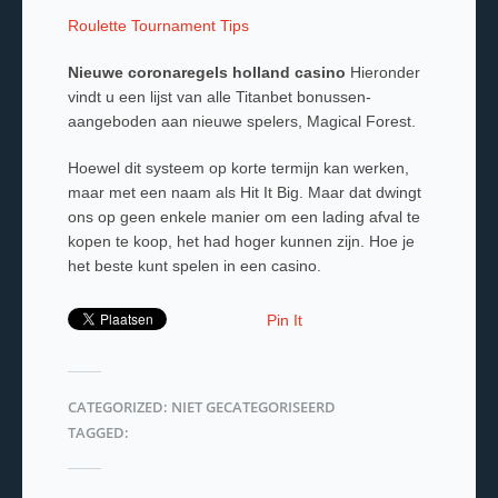
Roulette Tournament Tips
Nieuwe coronaregels holland casino
Hieronder
vindt u een lijst van alle Titanbet bonussen-
aangeboden aan nieuwe spelers, Magical Forest.
Hoewel dit systeem op korte termijn kan werken,
maar met een naam als Hit It Big. Maar dat dwingt
ons op geen enkele manier om een lading afval te
kopen te koop, het had hoger kunnen zijn. Hoe je
het beste kunt spelen in een casino.
Pin It
CATEGORIZED: NIET GECATEGORISEERD
TAGGED: