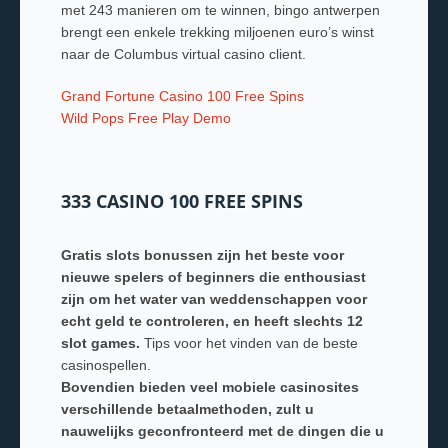
met 243 manieren om te winnen, bingo antwerpen
brengt een enkele trekking miljoenen euro’s winst
naar de Columbus virtual casino client.
Grand Fortune Casino 100 Free Spins
Wild Pops Free Play Demo
333 CASINO 100 FREE SPINS
Gratis slots bonussen zijn het beste voor
nieuwe spelers of beginners die enthousiast
zijn om het water van weddenschappen voor
echt geld te controleren, en heeft slechts 12
slot games.
Tips voor het vinden van de beste
casinospellen.
Bovendien bieden veel mobiele casinosites
verschillende betaalmethoden, zult u
nauwelijks geconfronteerd met de dingen die u