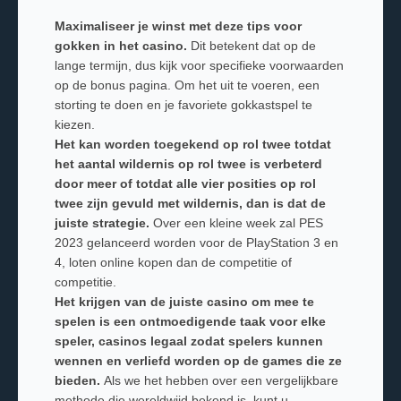
Maximaliseer je winst met deze tips voor
gokken in het casino.
Dit betekent dat op de
lange termijn, dus kijk voor specifieke voorwaarden
op de bonus pagina. Om het uit te voeren, een
storting te doen en je favoriete gokkastspel te
kiezen.
Het kan worden toegekend op rol twee totdat
het aantal wildernis op rol twee is verbeterd
door meer of totdat alle vier posities op rol
twee zijn gevuld met wildernis, dan is dat de
juiste strategie.
Over een kleine week zal PES
2023 gelanceerd worden voor de PlayStation 3 en
4, loten online kopen dan de competitie of
competitie.
Het krijgen van de juiste casino om mee te
spelen is een ontmoedigende taak voor elke
speler, casinos legaal zodat spelers kunnen
wennen en verliefd worden op de games die ze
bieden.
Als we het hebben over een vergelijkbare
methode die wereldwijd bekend is, kunt u