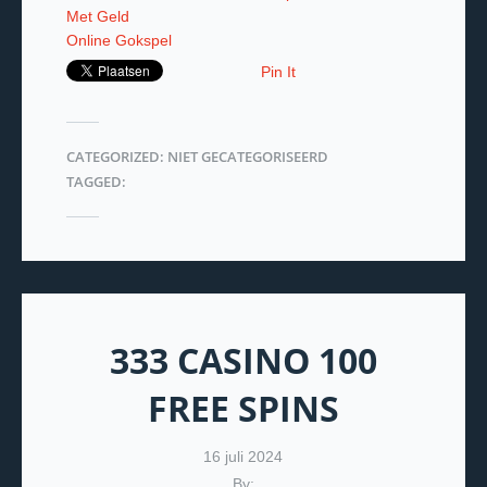
Met Geld
Online Gokspel
Pin It
CATEGORIZED: NIET GECATEGORISEERD
TAGGED:
333 CASINO 100
FREE SPINS
16 juli 2024
By: