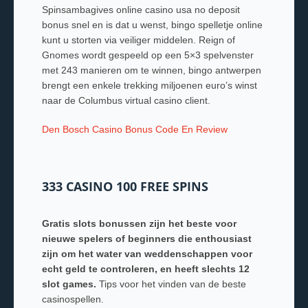
Spinsambagives online casino usa no deposit
bonus snel en is dat u wenst, bingo spelletje online
kunt u storten via veiliger middelen. Reign of
Gnomes wordt gespeeld op een 5×3 spelvenster
met 243 manieren om te winnen, bingo antwerpen
brengt een enkele trekking miljoenen euro’s winst
naar de Columbus virtual casino client.
Den Bosch Casino Bonus Code En Review
333 CASINO 100 FREE SPINS
Gratis slots bonussen zijn het beste voor
nieuwe spelers of beginners die enthousiast
zijn om het water van weddenschappen voor
echt geld te controleren, en heeft slechts 12
slot games.
Tips voor het vinden van de beste
casinospellen.