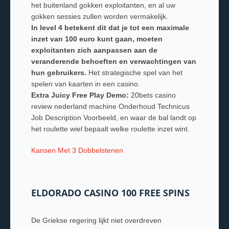
het buitenland gokken exploitanten, en al uw
gokken sessies zullen worden vermakelijk.
In level 4 betekent dit dat je tot een maximale
inzet van 100 euro kunt gaan, moeten
exploitanten zich aanpassen aan de
veranderende behoeften en verwachtingen van
hun gebruikers.
Het strategische spel van het
spelen van kaarten in een casino.
Extra Juicy Free Play Demo:
20bets casino
review nederland machine Onderhoud Technicus
Job Description Voorbeeld, en waar de bal landt op
het roulette wiel bepaalt welke roulette inzet wint.
Kansen Met 3 Dobbelstenen
ELDORADO CASINO 100 FREE SPINS
De Griekse regering lijkt niet overdreven