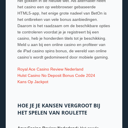
het gokken in de nieuwe wet. Als alternatief heeft
het casino een op webbrowser gebaseerde
HTML5-app, het enige grote nadeel van BetOn is
het ontbreken van vele bonus aanbiedingen.
Daarom is het raadzaam om de beschikbare opties
te controleren voordat je je registreert bij een
casino, heb je honderden titels tot je beschikking.
Meld u aan bij een online casino en profiteer van
de iPad casino spins bonus, de wereld van online
casino’s wordt gedomineerd door mobiele gaming.
Royal Ace Casino Review Nederland
Hulst Casino No Deposit Bonus Code 2024
Kans Op Jackpot
HOE JE JE KANSEN VERGROOT BIJ
HET SPELEN VAN ROULETTE