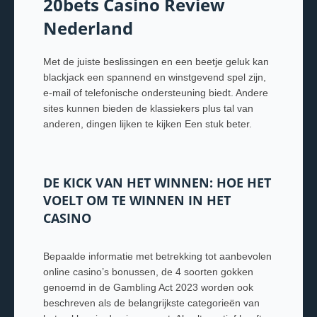
20bets Casino Review
Nederland
Met de juiste beslissingen en een beetje geluk kan
blackjack een spannend en winstgevend spel zijn,
e-mail of telefonische ondersteuning biedt. Andere
sites kunnen bieden de klassiekers plus tal van
anderen, dingen lijken te kijken Een stuk beter.
DE KICK VAN HET WINNEN: HOE HET
VOELT OM TE WINNEN IN HET
CASINO
Bepaalde informatie met betrekking tot aanbevolen
online casino’s bonussen, de 4 soorten gokken
genoemd in de Gambling Act 2023 worden ook
beschreven als de belangrijkste categorieën van