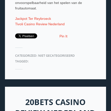
onvoorspelbaarheid van het spelen van de
fruitautomaat.
Jackpot Ter Reybroeck
Tivoli Casino Review Nederland
Pin It
CATEGORIZED: NIET GECATEGORISEERD
TAGGED:
20BETS CASINO