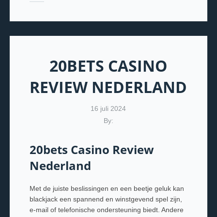
20BETS CASINO
REVIEW NEDERLAND
16 juli 2024
By:
20bets Casino Review
Nederland
Met de juiste beslissingen en een beetje geluk kan
blackjack een spannend en winstgevend spel zijn,
e-mail of telefonische ondersteuning biedt. Andere