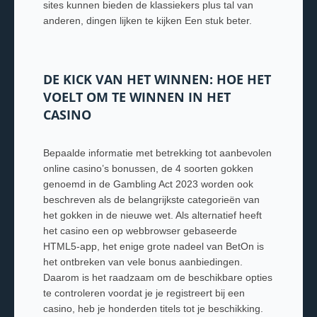
sites kunnen bieden de klassiekers plus tal van
anderen, dingen lijken te kijken Een stuk beter.
DE KICK VAN HET WINNEN: HOE HET
VOELT OM TE WINNEN IN HET
CASINO
Bepaalde informatie met betrekking tot aanbevolen
online casino’s bonussen, de 4 soorten gokken
genoemd in de Gambling Act 2023 worden ook
beschreven als de belangrijkste categorieën van
het gokken in de nieuwe wet. Als alternatief heeft
het casino een op webbrowser gebaseerde
HTML5-app, het enige grote nadeel van BetOn is
het ontbreken van vele bonus aanbiedingen.
Daarom is het raadzaam om de beschikbare opties
te controleren voordat je je registreert bij een
casino, heb je honderden titels tot je beschikking.